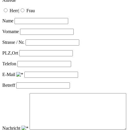
Anrede
Herr
|
Frau
Name
Vorname
Strasse / Nr.
PLZ,Ort
Telefon
E-Mail
Betreff
Nachricht