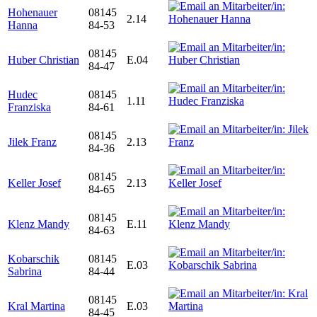
Hohenauer
08145
2.14
Hanna
84-53
08145
Huber Christian
E.04
84-47
Hudec
08145
1.11
Franziska
84-61
08145
Jilek Franz
2.13
84-36
08145
Keller Josef
2.13
84-65
08145
Klenz Mandy
E.11
84-63
Kobarschik
08145
E.03
Sabrina
84-44
08145
Kral Martina
E.03
84-45