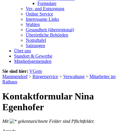
Formulare
Ver- und Entsorgung
Online Service
Interessante Links
Wahlen
Gesundheit (überregional)
Überörtliche Behörden
Notruftafel
Satzungen
Über uns
Standort & Gewerbe
Mitgliedsgemeinden
Sie sind hier:
VGem
Mammendorf
>
Bürgerservice
>
Verwaltung
>
Mitarbeiter im
Rathaus
Kontaktformular Nina
Egenhofer
Mit
gekennzeichnete Felder sind Pflichtfelder.