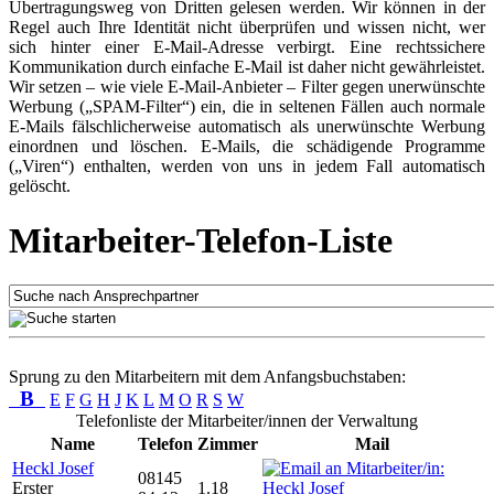
Übertragungsweg von Dritten gelesen werden. Wir können in der
Regel auch Ihre Identität nicht überprüfen und wissen nicht, wer
sich hinter einer E-Mail-Adresse verbirgt. Eine rechtssichere
Kommunikation durch einfache E-Mail ist daher nicht gewährleistet.
Wir setzen – wie viele E-Mail-Anbieter – Filter gegen unerwünschte
Werbung („SPAM-Filter“) ein, die in seltenen Fällen auch normale
E-Mails fälschlicherweise automatisch als unerwünschte Werbung
einordnen und löschen. E-Mails, die schädigende Programme
(„Viren“) enthalten, werden von uns in jedem Fall automatisch
gelöscht.
Mitarbeiter-Telefon-Liste
Sprung zu den Mitarbeitern mit dem Anfangsbuchstaben:
B
E
F
G
H
J
K
L
M
O
R
S
W
Telefonliste der Mitarbeiter/innen der Verwaltung
Name
Telefon
Zimmer
Mail
Heckl Josef
08145
Erster
1.18