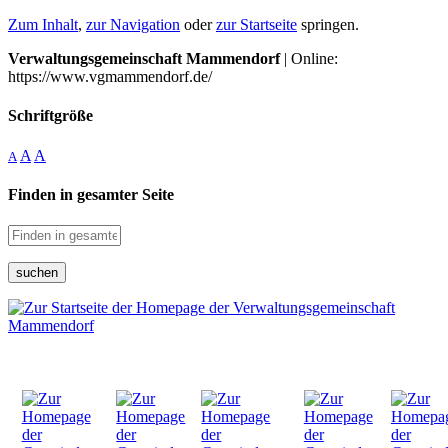
Zum Inhalt
,
zur Navigation
oder
zur Startseite
springen.
Verwaltungsgemeinschaft Mammendorf
| Online:
https://www.vgmammendorf.de/
Schriftgröße
A
A
A
Finden in gesamter Seite
suchen