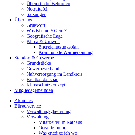
Überörtliche Behörden
Notruftafel
Satzungen
Über uns
Grußwort
Was ist eine VGem ?
Geografische Lage
Klima & Umwelt
Energienutzungsplan
Kommunale Wärmeplanung
Standort & Gewerbe
Grundstücke
Gewerbeverband
Nahversorgung im Landkreis
Breitbandausbau
Klimaschutzkonzept
Mitgliedsgemeinden
Aktuelles
Bürgerservice
Verwaltungsgliederung
Verwaltung
Mitarbeiter im Rathaus
Organigramm
Was erledige ich wo