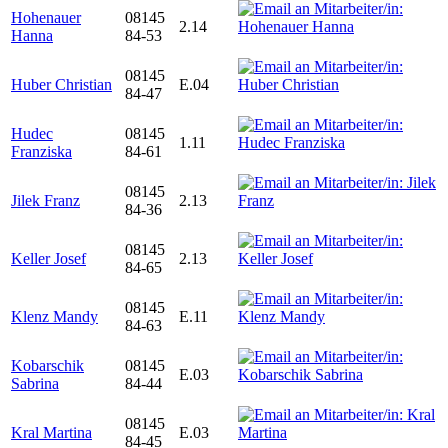
Hohenauer
08145
2.14
Hanna
84-53
08145
Huber Christian
E.04
84-47
Hudec
08145
1.11
Franziska
84-61
08145
Jilek Franz
2.13
84-36
08145
Keller Josef
2.13
84-65
08145
Klenz Mandy
E.11
84-63
Kobarschik
08145
E.03
Sabrina
84-44
08145
Kral Martina
E.03
84-45