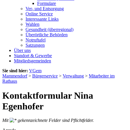
Formulare
Ver- und Entsorgung
Online Service
Interessante Links
Wahlen
Gesundheit (überregional)
Überörtliche Behörden
Notruftafel
Satzungen
Über uns
Standort & Gewerbe
Mitgliedsgemeinden
Sie sind hier:
VGem
Mammendorf
>
Bürgerservice
>
Verwaltung
>
Mitarbeiter im
Rathaus
Kontaktformular Nina
Egenhofer
Mit
gekennzeichnete Felder sind Pflichtfelder.