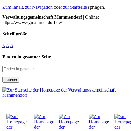
Zum Inhalt
,
zur Navigation
oder
zur Startseite
springen.
Verwaltungsgemeinschaft Mammendorf
| Online:
https://www.vgmammendorf.de/
Schriftgröße
A
A
A
Finden in gesamter Seite
suchen