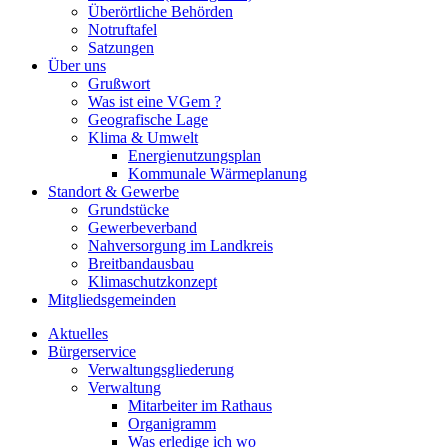
Überörtliche Behörden
Notruftafel
Satzungen
Über uns
Grußwort
Was ist eine VGem ?
Geografische Lage
Klima & Umwelt
Energienutzungsplan
Kommunale Wärmeplanung
Standort & Gewerbe
Grundstücke
Gewerbeverband
Nahversorgung im Landkreis
Breitbandausbau
Klimaschutzkonzept
Mitgliedsgemeinden
Aktuelles
Bürgerservice
Verwaltungsgliederung
Verwaltung
Mitarbeiter im Rathaus
Organigramm
Was erledige ich wo