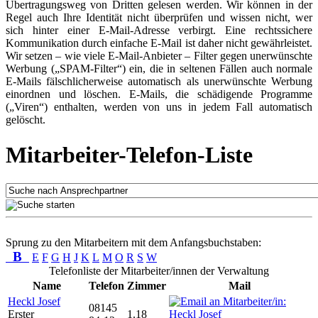
Übertragungsweg von Dritten gelesen werden. Wir können in der
Regel auch Ihre Identität nicht überprüfen und wissen nicht, wer
sich hinter einer E-Mail-Adresse verbirgt. Eine rechtssichere
Kommunikation durch einfache E-Mail ist daher nicht gewährleistet.
Wir setzen – wie viele E-Mail-Anbieter – Filter gegen unerwünschte
Werbung („SPAM-Filter“) ein, die in seltenen Fällen auch normale
E-Mails fälschlicherweise automatisch als unerwünschte Werbung
einordnen und löschen. E-Mails, die schädigende Programme
(„Viren“) enthalten, werden von uns in jedem Fall automatisch
gelöscht.
Mitarbeiter-Telefon-Liste
Sprung zu den Mitarbeitern mit dem Anfangsbuchstaben:
B
E
F
G
H
J
K
L
M
O
R
S
W
Telefonliste der Mitarbeiter/innen der Verwaltung
Name
Telefon
Zimmer
Mail
Heckl Josef
08145
Erster
1.18