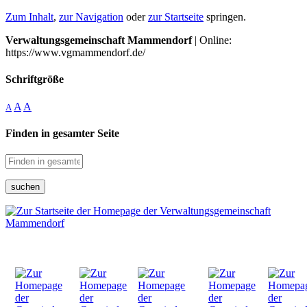
Zum Inhalt
,
zur Navigation
oder
zur Startseite
springen.
Verwaltungsgemeinschaft Mammendorf
| Online:
https://www.vgmammendorf.de/
Schriftgröße
A
A
A
Finden in gesamter Seite
suchen