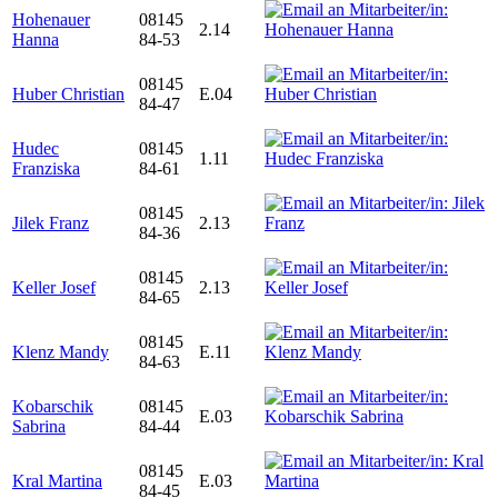
Hohenauer
08145
2.14
Hanna
84-53
08145
Huber Christian
E.04
84-47
Hudec
08145
1.11
Franziska
84-61
08145
Jilek Franz
2.13
84-36
08145
Keller Josef
2.13
84-65
08145
Klenz Mandy
E.11
84-63
Kobarschik
08145
E.03
Sabrina
84-44
08145
Kral Martina
E.03
84-45