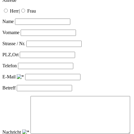
Anrede
Herr
|
Frau
Name
Vorname
Strasse / Nr.
PLZ,Ort
Telefon
E-Mail
Betreff
Nachricht