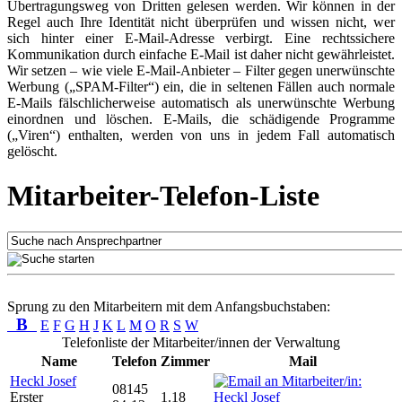
Übertragungsweg von Dritten gelesen werden. Wir können in der
Regel auch Ihre Identität nicht überprüfen und wissen nicht, wer
sich hinter einer E-Mail-Adresse verbirgt. Eine rechtssichere
Kommunikation durch einfache E-Mail ist daher nicht gewährleistet.
Wir setzen – wie viele E-Mail-Anbieter – Filter gegen unerwünschte
Werbung („SPAM-Filter“) ein, die in seltenen Fällen auch normale
E-Mails fälschlicherweise automatisch als unerwünschte Werbung
einordnen und löschen. E-Mails, die schädigende Programme
(„Viren“) enthalten, werden von uns in jedem Fall automatisch
gelöscht.
Mitarbeiter-Telefon-Liste
Sprung zu den Mitarbeitern mit dem Anfangsbuchstaben:
B
E
F
G
H
J
K
L
M
O
R
S
W
Telefonliste der Mitarbeiter/innen der Verwaltung
Name
Telefon
Zimmer
Mail
Heckl Josef
08145
Erster
1.18