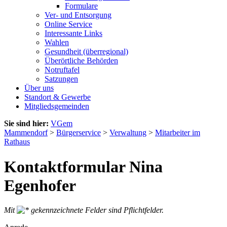
Formulare
Ver- und Entsorgung
Online Service
Interessante Links
Wahlen
Gesundheit (überregional)
Überörtliche Behörden
Notruftafel
Satzungen
Über uns
Standort & Gewerbe
Mitgliedsgemeinden
Sie sind hier:
VGem
Mammendorf
>
Bürgerservice
>
Verwaltung
>
Mitarbeiter im
Rathaus
Kontaktformular Nina
Egenhofer
Mit
gekennzeichnete Felder sind Pflichtfelder.