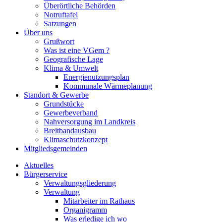
Überörtliche Behörden
Notruftafel
Satzungen
Über uns
Grußwort
Was ist eine VGem ?
Geografische Lage
Klima & Umwelt
Energienutzungsplan
Kommunale Wärmeplanung
Standort & Gewerbe
Grundstücke
Gewerbeverband
Nahversorgung im Landkreis
Breitbandausbau
Klimaschutzkonzept
Mitgliedsgemeinden
Aktuelles
Bürgerservice
Verwaltungsgliederung
Verwaltung
Mitarbeiter im Rathaus
Organigramm
Was erledige ich wo