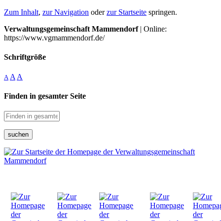
Zum Inhalt
,
zur Navigation
oder
zur Startseite
springen.
Verwaltungsgemeinschaft Mammendorf
| Online:
https://www.vgmammendorf.de/
Schriftgröße
A
A
A
Finden in gesamter Seite
suchen