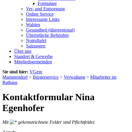
Formulare
Ver- und Entsorgung
Online Service
Interessante Links
Wahlen
Gesundheit (überregional)
Überörtliche Behörden
Notruftafel
Satzungen
Über uns
Standort & Gewerbe
Mitgliedsgemeinden
Sie sind hier:
VGem
Mammendorf
>
Bürgerservice
>
Verwaltung
>
Mitarbeiter im
Rathaus
Kontaktformular Nina
Egenhofer
Mit
gekennzeichnete Felder sind Pflichtfelder.