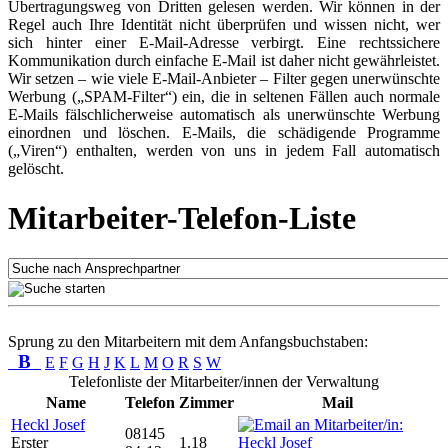
Übertragungsweg von Dritten gelesen werden. Wir können in der
Regel auch Ihre Identität nicht überprüfen und wissen nicht, wer
sich hinter einer E-Mail-Adresse verbirgt. Eine rechtssichere
Kommunikation durch einfache E-Mail ist daher nicht gewährleistet.
Wir setzen – wie viele E-Mail-Anbieter – Filter gegen unerwünschte
Werbung („SPAM-Filter“) ein, die in seltenen Fällen auch normale
E-Mails fälschlicherweise automatisch als unerwünschte Werbung
einordnen und löschen. E-Mails, die schädigende Programme
(„Viren“) enthalten, werden von uns in jedem Fall automatisch
gelöscht.
Mitarbeiter-Telefon-Liste
Sprung zu den Mitarbeitern mit dem Anfangsbuchstaben:
B
E
F
G
H
J
K
L
M
O
R
S
W
Telefonliste der Mitarbeiter/innen der Verwaltung
Name
Telefon
Zimmer
Mail
Heckl Josef
08145
Erster
1.18