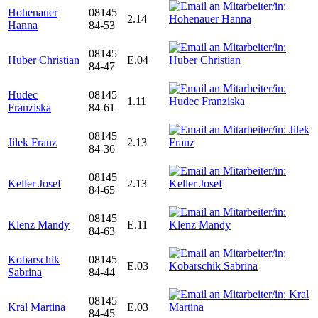
Hohenauer
08145
2.14
Hanna
84-53
08145
Huber Christian
E.04
84-47
Hudec
08145
1.11
Franziska
84-61
08145
Jilek Franz
2.13
84-36
08145
Keller Josef
2.13
84-65
08145
Klenz Mandy
E.11
84-63
Kobarschik
08145
E.03
Sabrina
84-44
08145
Kral Martina
E.03
84-45