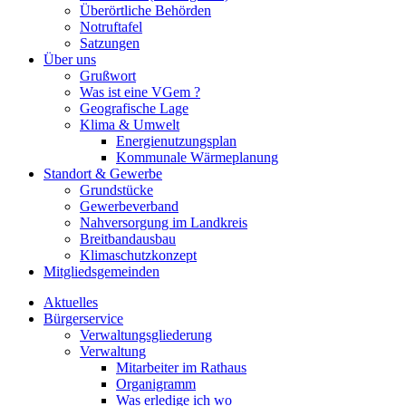
Überörtliche Behörden
Notruftafel
Satzungen
Über uns
Grußwort
Was ist eine VGem ?
Geografische Lage
Klima & Umwelt
Energienutzungsplan
Kommunale Wärmeplanung
Standort & Gewerbe
Grundstücke
Gewerbeverband
Nahversorgung im Landkreis
Breitbandausbau
Klimaschutzkonzept
Mitgliedsgemeinden
Aktuelles
Bürgerservice
Verwaltungsgliederung
Verwaltung
Mitarbeiter im Rathaus
Organigramm
Was erledige ich wo