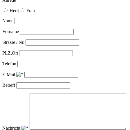
Anrede
Herr
|
Frau
Name
Vorname
Strasse / Nr.
PLZ,Ort
Telefon
E-Mail
Betreff
Nachricht