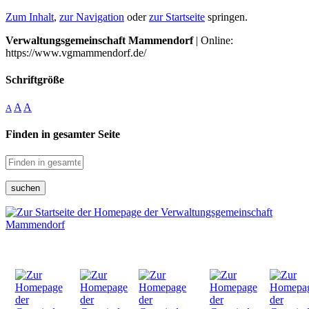
Zum Inhalt
,
zur Navigation
oder
zur Startseite
springen.
Verwaltungsgemeinschaft Mammendorf
| Online:
https://www.vgmammendorf.de/
Schriftgröße
A
A
A
Finden in gesamter Seite
suchen