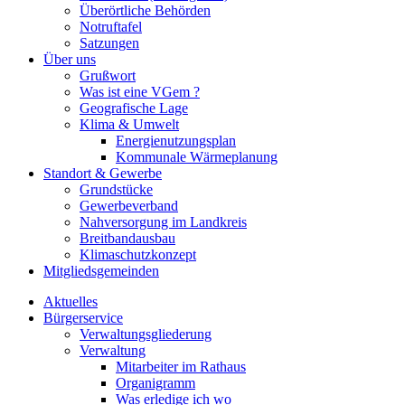
Überörtliche Behörden
Notruftafel
Satzungen
Über uns
Grußwort
Was ist eine VGem ?
Geografische Lage
Klima & Umwelt
Energienutzungsplan
Kommunale Wärmeplanung
Standort & Gewerbe
Grundstücke
Gewerbeverband
Nahversorgung im Landkreis
Breitbandausbau
Klimaschutzkonzept
Mitgliedsgemeinden
Aktuelles
Bürgerservice
Verwaltungsgliederung
Verwaltung
Mitarbeiter im Rathaus
Organigramm
Was erledige ich wo