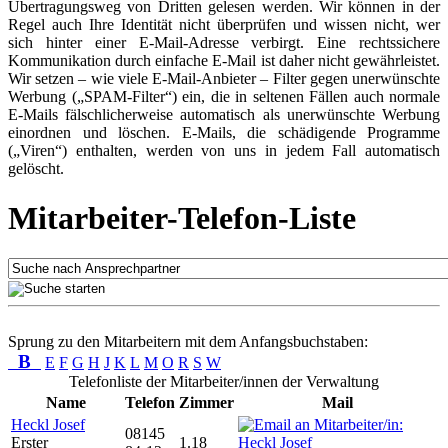
Übertragungsweg von Dritten gelesen werden. Wir können in der
Regel auch Ihre Identität nicht überprüfen und wissen nicht, wer
sich hinter einer E-Mail-Adresse verbirgt. Eine rechtssichere
Kommunikation durch einfache E-Mail ist daher nicht gewährleistet.
Wir setzen – wie viele E-Mail-Anbieter – Filter gegen unerwünschte
Werbung („SPAM-Filter“) ein, die in seltenen Fällen auch normale
E-Mails fälschlicherweise automatisch als unerwünschte Werbung
einordnen und löschen. E-Mails, die schädigende Programme
(„Viren“) enthalten, werden von uns in jedem Fall automatisch
gelöscht.
Mitarbeiter-Telefon-Liste
Sprung zu den Mitarbeitern mit dem Anfangsbuchstaben:
B
E
F
G
H
J
K
L
M
O
R
S
W
Telefonliste der Mitarbeiter/innen der Verwaltung
Name
Telefon
Zimmer
Mail
Heckl Josef
08145
Erster
1.18