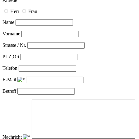
Anrede
Herr
|
Frau
Name
Vorname
Strasse / Nr.
PLZ,Ort
Telefon
E-Mail
Betreff
Nachricht