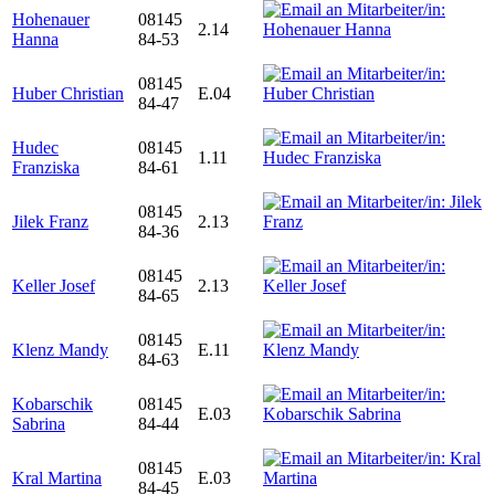
Hohenauer
08145
2.14
Hanna
84-53
08145
Huber Christian
E.04
84-47
Hudec
08145
1.11
Franziska
84-61
08145
Jilek Franz
2.13
84-36
08145
Keller Josef
2.13
84-65
08145
Klenz Mandy
E.11
84-63
Kobarschik
08145
E.03
Sabrina
84-44
08145
Kral Martina
E.03
84-45