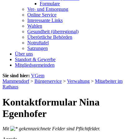
Formulare
Ver- und Entsorgung
Online Service
Interessante Links
Wahlen
Gesundheit (überregional)
Überörtliche Behörden
Notruftafel
Satzungen
Über uns
Standort & Gewerbe
Mitgliedsgemeinden
Sie sind hier:
VGem
Mammendorf
>
Bürgerservice
>
Verwaltung
>
Mitarbeiter im
Rathaus
Kontaktformular Nina
Egenhofer
Mit
gekennzeichnete Felder sind Pflichtfelder.