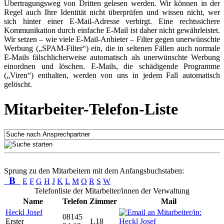
Übertragungsweg von Dritten gelesen werden. Wir können in der
Regel auch Ihre Identität nicht überprüfen und wissen nicht, wer
sich hinter einer E-Mail-Adresse verbirgt. Eine rechtssichere
Kommunikation durch einfache E-Mail ist daher nicht gewährleistet.
Wir setzen – wie viele E-Mail-Anbieter – Filter gegen unerwünschte
Werbung („SPAM-Filter“) ein, die in seltenen Fällen auch normale
E-Mails fälschlicherweise automatisch als unerwünschte Werbung
einordnen und löschen. E-Mails, die schädigende Programme
(„Viren“) enthalten, werden von uns in jedem Fall automatisch
gelöscht.
Mitarbeiter-Telefon-Liste
Sprung zu den Mitarbeitern mit dem Anfangsbuchstaben:
B
E
F
G
H
J
K
L
M
O
R
S
W
Telefonliste der Mitarbeiter/innen der Verwaltung
Name
Telefon
Zimmer
Mail
Heckl Josef
08145
Erster
1.18