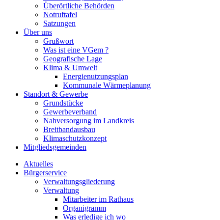
Überörtliche Behörden
Notruftafel
Satzungen
Über uns
Grußwort
Was ist eine VGem ?
Geografische Lage
Klima & Umwelt
Energienutzungsplan
Kommunale Wärmeplanung
Standort & Gewerbe
Grundstücke
Gewerbeverband
Nahversorgung im Landkreis
Breitbandausbau
Klimaschutzkonzept
Mitgliedsgemeinden
Aktuelles
Bürgerservice
Verwaltungsgliederung
Verwaltung
Mitarbeiter im Rathaus
Organigramm
Was erledige ich wo