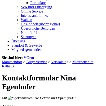
Formulare
Ver- und Entsorgung
Online Service
Interessante Links
Wahlen
Gesundheit (überregional)
Überörtliche Behörden
Notruftafel
Satzungen
Über uns
Standort & Gewerbe
Mitgliedsgemeinden
Sie sind hier:
VGem
Mammendorf
>
Bürgerservice
>
Verwaltung
>
Mitarbeiter im
Rathaus
Kontaktformular Nina
Egenhofer
Mit
gekennzeichnete Felder sind Pflichtfelder.