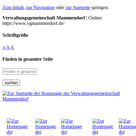
Zum Inhalt
,
zur Navigation
oder
zur Startseite
springen.
Verwaltungsgemeinschaft Mammendorf
| Online:
https://www.vgmammendorf.de/
Schriftgröße
A
A
A
Finden in gesamter Seite
suchen