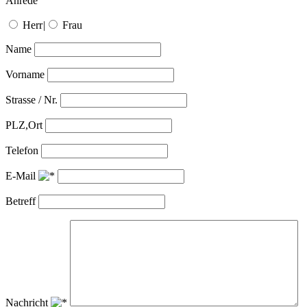
Anrede
Herr
|
Frau
Name
Vorname
Strasse / Nr.
PLZ,Ort
Telefon
E-Mail
Betreff
Nachricht