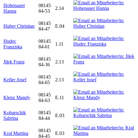
Hohenauer
08145
2.14
Hanna
84-53
08145
Huber Christian
E.04
84-47
Hudec
08145
1.11
Franziska
84-61
08145
Jilek Franz
2.13
84-36
08145
Keller Josef
2.13
84-65
08145
Klenz Mandy
E.11
84-63
Kobarschik
08145
E.03
Sabrina
84-44
08145
Kral Martina
E.03
84-45