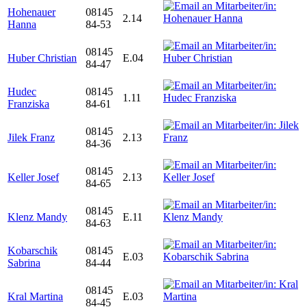
Hohenauer
08145
2.14
Hanna
84-53
08145
Huber Christian
E.04
84-47
Hudec
08145
1.11
Franziska
84-61
08145
Jilek Franz
2.13
84-36
08145
Keller Josef
2.13
84-65
08145
Klenz Mandy
E.11
84-63
Kobarschik
08145
E.03
Sabrina
84-44
08145
Kral Martina
E.03
84-45