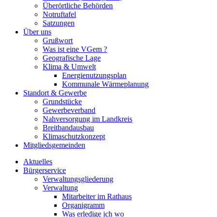
Überörtliche Behörden
Notruftafel
Satzungen
Über uns
Grußwort
Was ist eine VGem ?
Geografische Lage
Klima & Umwelt
Energienutzungsplan
Kommunale Wärmeplanung
Standort & Gewerbe
Grundstücke
Gewerbeverband
Nahversorgung im Landkreis
Breitbandausbau
Klimaschutzkonzept
Mitgliedsgemeinden
Aktuelles
Bürgerservice
Verwaltungsgliederung
Verwaltung
Mitarbeiter im Rathaus
Organigramm
Was erledige ich wo