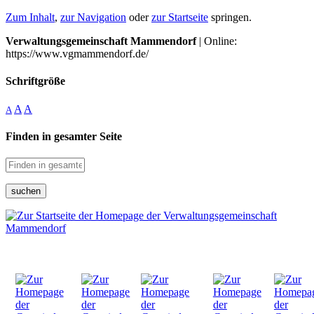
Zum Inhalt
,
zur Navigation
oder
zur Startseite
springen.
Verwaltungsgemeinschaft Mammendorf
| Online:
https://www.vgmammendorf.de/
Schriftgröße
A
A
A
Finden in gesamter Seite
suchen