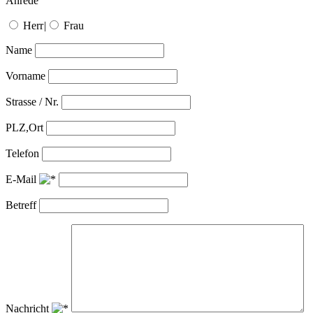
Anrede
Herr
|
Frau
Name
Vorname
Strasse / Nr.
PLZ,Ort
Telefon
E-Mail
Betreff
Nachricht