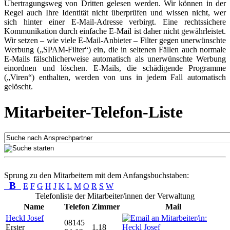
Übertragungsweg von Dritten gelesen werden. Wir können in der
Regel auch Ihre Identität nicht überprüfen und wissen nicht, wer
sich hinter einer E-Mail-Adresse verbirgt. Eine rechtssichere
Kommunikation durch einfache E-Mail ist daher nicht gewährleistet.
Wir setzen – wie viele E-Mail-Anbieter – Filter gegen unerwünschte
Werbung („SPAM-Filter“) ein, die in seltenen Fällen auch normale
E-Mails fälschlicherweise automatisch als unerwünschte Werbung
einordnen und löschen. E-Mails, die schädigende Programme
(„Viren“) enthalten, werden von uns in jedem Fall automatisch
gelöscht.
Mitarbeiter-Telefon-Liste
Sprung zu den Mitarbeitern mit dem Anfangsbuchstaben:
B
E
F
G
H
J
K
L
M
O
R
S
W
Telefonliste der Mitarbeiter/innen der Verwaltung
Name
Telefon
Zimmer
Mail
Heckl Josef
08145
Erster
1.18