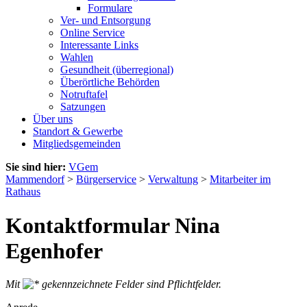
Formulare
Ver- und Entsorgung
Online Service
Interessante Links
Wahlen
Gesundheit (überregional)
Überörtliche Behörden
Notruftafel
Satzungen
Über uns
Standort & Gewerbe
Mitgliedsgemeinden
Sie sind hier:
VGem
Mammendorf
>
Bürgerservice
>
Verwaltung
>
Mitarbeiter im
Rathaus
Kontaktformular Nina
Egenhofer
Mit
gekennzeichnete Felder sind Pflichtfelder.