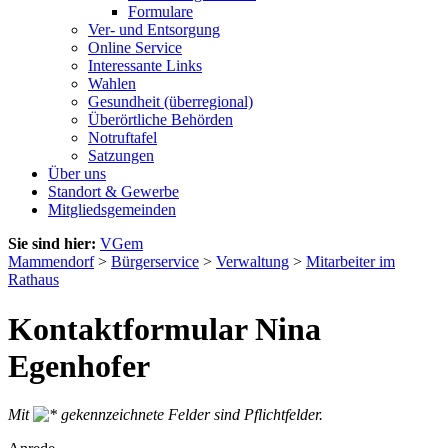
Formulare
Ver- und Entsorgung
Online Service
Interessante Links
Wahlen
Gesundheit (überregional)
Überörtliche Behörden
Notruftafel
Satzungen
Über uns
Standort & Gewerbe
Mitgliedsgemeinden
Sie sind hier:
VGem
Mammendorf
>
Bürgerservice
>
Verwaltung
>
Mitarbeiter im
Rathaus
Kontaktformular Nina
Egenhofer
Mit
gekennzeichnete Felder sind Pflichtfelder.