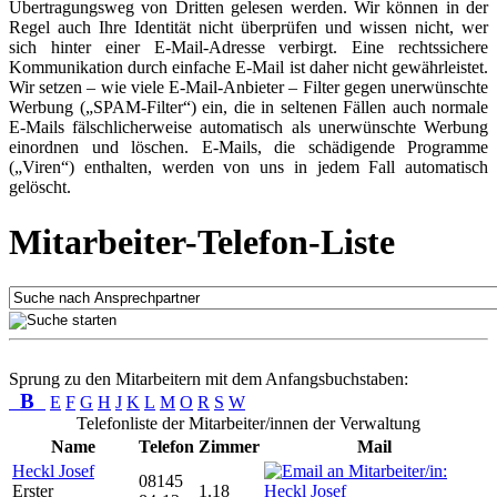
Übertragungsweg von Dritten gelesen werden. Wir können in der
Regel auch Ihre Identität nicht überprüfen und wissen nicht, wer
sich hinter einer E-Mail-Adresse verbirgt. Eine rechtssichere
Kommunikation durch einfache E-Mail ist daher nicht gewährleistet.
Wir setzen – wie viele E-Mail-Anbieter – Filter gegen unerwünschte
Werbung („SPAM-Filter“) ein, die in seltenen Fällen auch normale
E-Mails fälschlicherweise automatisch als unerwünschte Werbung
einordnen und löschen. E-Mails, die schädigende Programme
(„Viren“) enthalten, werden von uns in jedem Fall automatisch
gelöscht.
Mitarbeiter-Telefon-Liste
Sprung zu den Mitarbeitern mit dem Anfangsbuchstaben:
B
E
F
G
H
J
K
L
M
O
R
S
W
Telefonliste der Mitarbeiter/innen der Verwaltung
Name
Telefon
Zimmer
Mail
Heckl Josef
08145
Erster
1.18