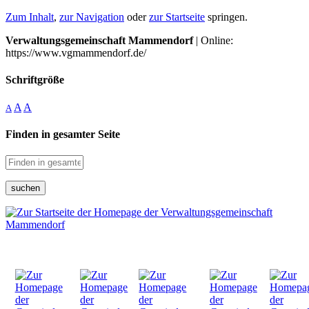
Zum Inhalt
,
zur Navigation
oder
zur Startseite
springen.
Verwaltungsgemeinschaft Mammendorf
| Online:
https://www.vgmammendorf.de/
Schriftgröße
A
A
A
Finden in gesamter Seite
suchen