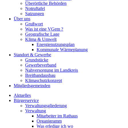
Überörtliche Behörden
Notruftafel
Satzungen
Über uns
Grußwort
Was ist eine VGem ?
Geografische Lage
Klima & Umwelt
Energienutzungsplan
Kommunale Wärmeplanung
Standort & Gewerbe
Grundstücke
Gewerbeverband
Nahversorgung im Landkreis
Breitbandausbau
Klimaschutzkonzept
Mitgliedsgemeinden
Aktuelles
Bürgerservice
Verwaltungsgliederung
Verwaltung
Mitarbeiter im Rathaus
Organigramm
Was erledige ich wo