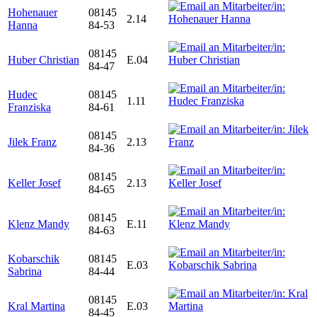
Hohenauer
08145
2.14
Hanna
84-53
08145
Huber Christian
E.04
84-47
Hudec
08145
1.11
Franziska
84-61
08145
Jilek Franz
2.13
84-36
08145
Keller Josef
2.13
84-65
08145
Klenz Mandy
E.11
84-63
Kobarschik
08145
E.03
Sabrina
84-44
08145
Kral Martina
E.03
84-45