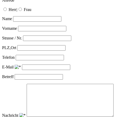
Anrede
Herr
|
Frau
Name
Vorname
Strasse / Nr.
PLZ,Ort
Telefon
E-Mail
Betreff
Nachricht