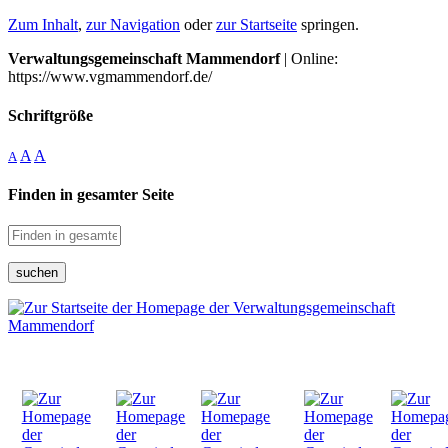
Zum Inhalt
,
zur Navigation
oder
zur Startseite
springen.
Verwaltungsgemeinschaft Mammendorf
| Online:
https://www.vgmammendorf.de/
Schriftgröße
A
A
A
Finden in gesamter Seite
suchen