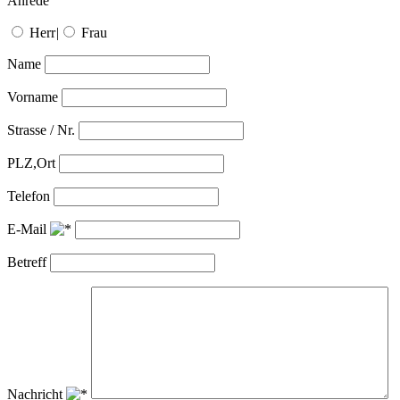
Anrede
Herr
|
Frau
Name
Vorname
Strasse / Nr.
PLZ,Ort
Telefon
E-Mail
Betreff
Nachricht