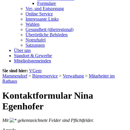
Formulare
Ver- und Entsorgung
Online Service
Interessante Links
Wahlen
Gesundheit (überregional)
Überörtliche Behörden
Notruftafel
Satzungen
Über uns
Standort & Gewerbe
Mitgliedsgemeinden
Sie sind hier:
VGem
Mammendorf
>
Bürgerservice
>
Verwaltung
>
Mitarbeiter im
Rathaus
Kontaktformular Nina
Egenhofer
Mit
gekennzeichnete Felder sind Pflichtfelder.