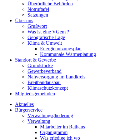
Überörtliche Behörden
Notruftafel
Satzungen
Über uns
Grußwort
Was ist eine VGem ?
Geografische Lage
Klima & Umwelt
Energienutzungsplan
Kommunale Wärmeplanung
Standort & Gewerbe
Grundstücke
Gewerbeverband
Nahversorgung im Landkreis
Breitbandausbau
Klimaschutzkonzept
Mitgliedsgemeinden
Aktuelles
Bürgerservice
Verwaltungsgliederung
Verwaltung
Mitarbeiter im Rathaus
Organigramm
Was erledige ich wo