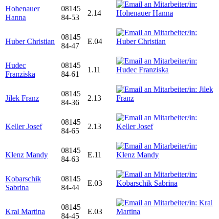
Hohenauer
08145
2.14
Hanna
84-53
08145
Huber Christian
E.04
84-47
Hudec
08145
1.11
Franziska
84-61
08145
Jilek Franz
2.13
84-36
08145
Keller Josef
2.13
84-65
08145
Klenz Mandy
E.11
84-63
Kobarschik
08145
E.03
Sabrina
84-44
08145
Kral Martina
E.03
84-45