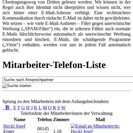
Übertragungsweg von Dritten gelesen werden. Wir können in der
Regel auch Ihre Identität nicht überprüfen und wissen nicht, wer
sich hinter einer E-Mail-Adresse verbirgt. Eine rechtssichere
Kommunikation durch einfache E-Mail ist daher nicht gewährleistet.
Wir setzen – wie viele E-Mail-Anbieter – Filter gegen unerwünschte
Werbung („SPAM-Filter“) ein, die in seltenen Fällen auch normale
E-Mails fälschlicherweise automatisch als unerwünschte Werbung
einordnen und löschen. E-Mails, die schädigende Programme
(„Viren“) enthalten, werden von uns in jedem Fall automatisch
gelöscht.
Mitarbeiter-Telefon-Liste
Sprung zu den Mitarbeitern mit dem Anfangsbuchstaben:
B
E
F
G
H
J
K
L
M
O
R
S
W
Telefonliste der Mitarbeiter/innen der Verwaltung
Name
Telefon
Zimmer
Mail
Heckl Josef
08145
Erster
1.18