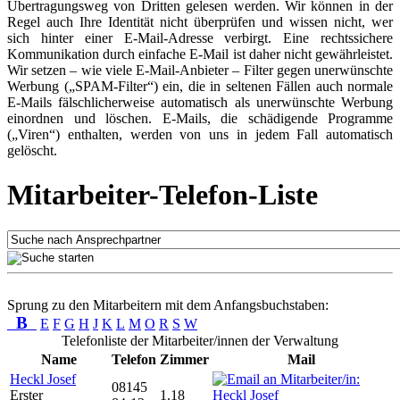
Übertragungsweg von Dritten gelesen werden. Wir können in der
Regel auch Ihre Identität nicht überprüfen und wissen nicht, wer
sich hinter einer E-Mail-Adresse verbirgt. Eine rechtssichere
Kommunikation durch einfache E-Mail ist daher nicht gewährleistet.
Wir setzen – wie viele E-Mail-Anbieter – Filter gegen unerwünschte
Werbung („SPAM-Filter“) ein, die in seltenen Fällen auch normale
E-Mails fälschlicherweise automatisch als unerwünschte Werbung
einordnen und löschen. E-Mails, die schädigende Programme
(„Viren“) enthalten, werden von uns in jedem Fall automatisch
gelöscht.
Mitarbeiter-Telefon-Liste
Sprung zu den Mitarbeitern mit dem Anfangsbuchstaben:
B
E
F
G
H
J
K
L
M
O
R
S
W
Telefonliste der Mitarbeiter/innen der Verwaltung
Name
Telefon
Zimmer
Mail
Heckl Josef
08145
Erster
1.18