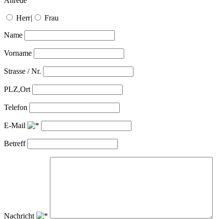
Anrede
Herr
|
Frau
Name
Vorname
Strasse / Nr.
PLZ,Ort
Telefon
E-Mail
Betreff
Nachricht