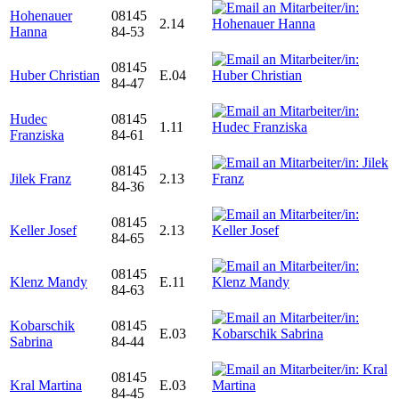
Hohenauer
08145
2.14
Hanna
84-53
08145
Huber Christian
E.04
84-47
Hudec
08145
1.11
Franziska
84-61
08145
Jilek Franz
2.13
84-36
08145
Keller Josef
2.13
84-65
08145
Klenz Mandy
E.11
84-63
Kobarschik
08145
E.03
Sabrina
84-44
08145
Kral Martina
E.03
84-45