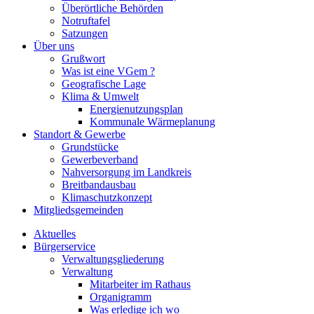
Überörtliche Behörden
Notruftafel
Satzungen
Über uns
Grußwort
Was ist eine VGem ?
Geografische Lage
Klima & Umwelt
Energienutzungsplan
Kommunale Wärmeplanung
Standort & Gewerbe
Grundstücke
Gewerbeverband
Nahversorgung im Landkreis
Breitbandausbau
Klimaschutzkonzept
Mitgliedsgemeinden
Aktuelles
Bürgerservice
Verwaltungsgliederung
Verwaltung
Mitarbeiter im Rathaus
Organigramm
Was erledige ich wo