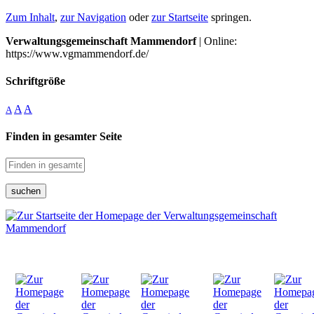
Zum Inhalt
,
zur Navigation
oder
zur Startseite
springen.
Verwaltungsgemeinschaft Mammendorf
| Online:
https://www.vgmammendorf.de/
Schriftgröße
A
A
A
Finden in gesamter Seite
suchen