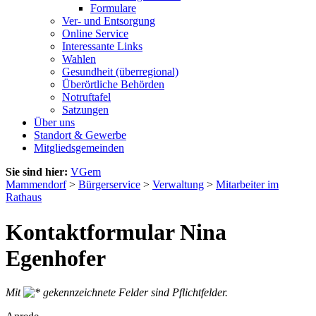
Formulare
Ver- und Entsorgung
Online Service
Interessante Links
Wahlen
Gesundheit (überregional)
Überörtliche Behörden
Notruftafel
Satzungen
Über uns
Standort & Gewerbe
Mitgliedsgemeinden
Sie sind hier:
VGem
Mammendorf
>
Bürgerservice
>
Verwaltung
>
Mitarbeiter im
Rathaus
Kontaktformular Nina
Egenhofer
Mit
gekennzeichnete Felder sind Pflichtfelder.