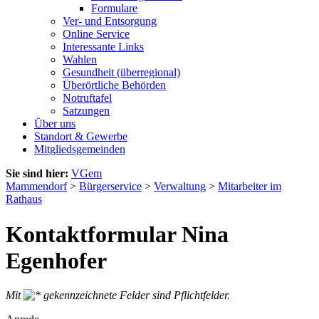
Formulare
Ver- und Entsorgung
Online Service
Interessante Links
Wahlen
Gesundheit (überregional)
Überörtliche Behörden
Notruftafel
Satzungen
Über uns
Standort & Gewerbe
Mitgliedsgemeinden
Sie sind hier:
VGem
Mammendorf
>
Bürgerservice
>
Verwaltung
>
Mitarbeiter im
Rathaus
Kontaktformular Nina
Egenhofer
Mit
gekennzeichnete Felder sind Pflichtfelder.