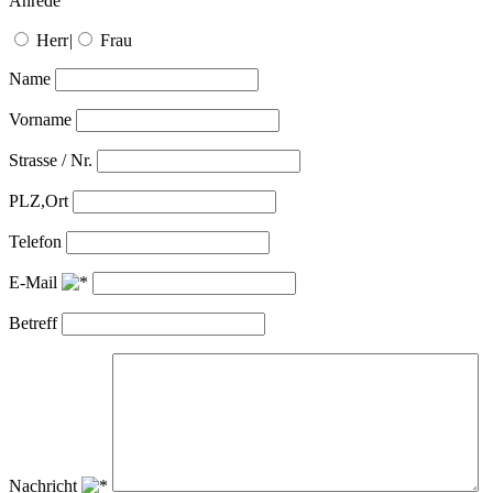
Anrede
Herr
|
Frau
Name
Vorname
Strasse / Nr.
PLZ,Ort
Telefon
E-Mail
Betreff
Nachricht