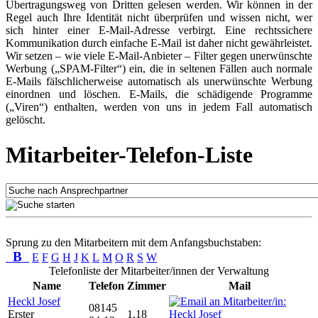
Übertragungsweg von Dritten gelesen werden. Wir können in der
Regel auch Ihre Identität nicht überprüfen und wissen nicht, wer
sich hinter einer E-Mail-Adresse verbirgt. Eine rechtssichere
Kommunikation durch einfache E-Mail ist daher nicht gewährleistet.
Wir setzen – wie viele E-Mail-Anbieter – Filter gegen unerwünschte
Werbung („SPAM-Filter“) ein, die in seltenen Fällen auch normale
E-Mails fälschlicherweise automatisch als unerwünschte Werbung
einordnen und löschen. E-Mails, die schädigende Programme
(„Viren“) enthalten, werden von uns in jedem Fall automatisch
gelöscht.
Mitarbeiter-Telefon-Liste
Sprung zu den Mitarbeitern mit dem Anfangsbuchstaben:
B
E
F
G
H
J
K
L
M
O
R
S
W
Telefonliste der Mitarbeiter/innen der Verwaltung
Name
Telefon
Zimmer
Mail
Heckl Josef
08145
Erster
1.18