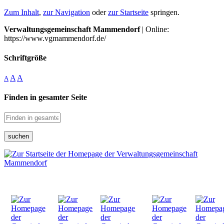
Zum Inhalt
,
zur Navigation
oder
zur Startseite
springen.
Verwaltungsgemeinschaft Mammendorf
| Online:
https://www.vgmammendorf.de/
Schriftgröße
A
A
A
Finden in gesamter Seite
suchen