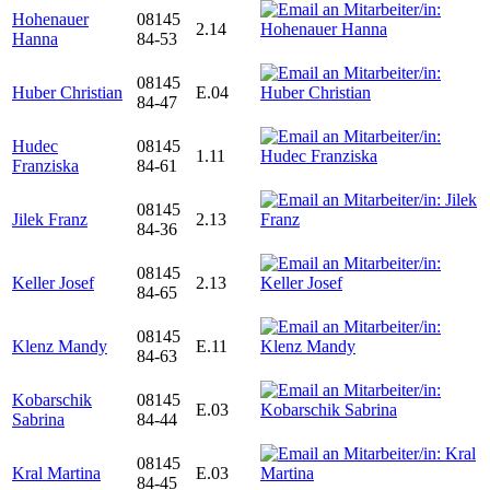
Hohenauer
08145
2.14
Hanna
84-53
08145
Huber Christian
E.04
84-47
Hudec
08145
1.11
Franziska
84-61
08145
Jilek Franz
2.13
84-36
08145
Keller Josef
2.13
84-65
08145
Klenz Mandy
E.11
84-63
Kobarschik
08145
E.03
Sabrina
84-44
08145
Kral Martina
E.03
84-45