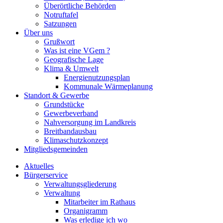
Überörtliche Behörden
Notruftafel
Satzungen
Über uns
Grußwort
Was ist eine VGem ?
Geografische Lage
Klima & Umwelt
Energienutzungsplan
Kommunale Wärmeplanung
Standort & Gewerbe
Grundstücke
Gewerbeverband
Nahversorgung im Landkreis
Breitbandausbau
Klimaschutzkonzept
Mitgliedsgemeinden
Aktuelles
Bürgerservice
Verwaltungsgliederung
Verwaltung
Mitarbeiter im Rathaus
Organigramm
Was erledige ich wo