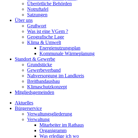
Überörtliche Behörden
Notruftafel
Satzungen
Über uns
Grußwort
Was ist eine VGem ?
Geografische Lage
Klima & Umwelt
Energienutzungsplan
Kommunale Wärmeplanung
Standort & Gewerbe
Grundstücke
Gewerbeverband
Nahversorgung im Landkreis
Breitbandausbau
Klimaschutzkonzept
Mitgliedsgemeinden
Aktuelles
Bürgerservice
Verwaltungsgliederung
Verwaltung
Mitarbeiter im Rathaus
Organigramm
Was erledige ich wo