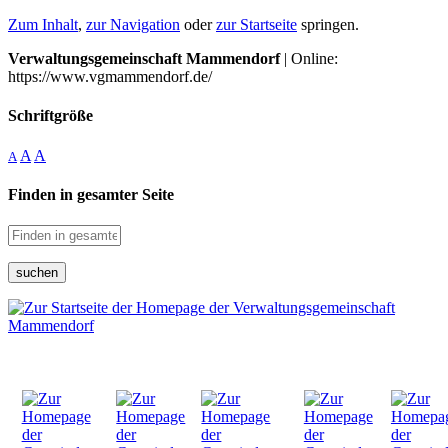
Zum Inhalt
,
zur Navigation
oder
zur Startseite
springen.
Verwaltungsgemeinschaft Mammendorf
| Online:
https://www.vgmammendorf.de/
Schriftgröße
A
A
A
Finden in gesamter Seite
suchen