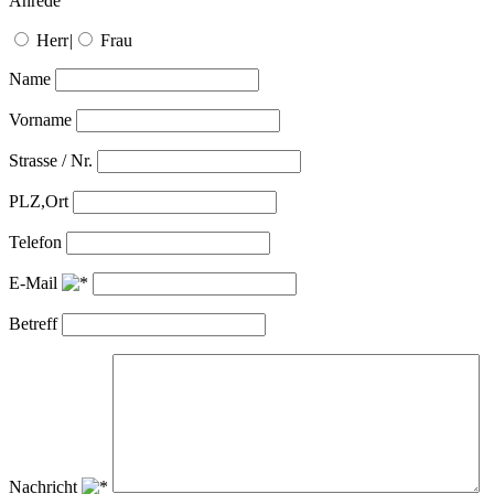
Anrede
Herr
|
Frau
Name
Vorname
Strasse / Nr.
PLZ,Ort
Telefon
E-Mail
Betreff
Nachricht