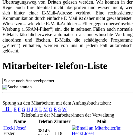
Übertragungsweg von Dritten gelesen werden. Wir können in der
Regel auch Ihre Identität nicht überprüfen und wissen nicht, wer
sich hinter einer E-Mail-Adresse verbirgt. Eine rechtssichere
Kommunikation durch einfache E-Mail ist daher nicht gewährleistet.
Wir setzen – wie viele E-Mail-Anbieter – Filter gegen unerwünschte
Werbung („SPAM-Filter“) ein, die in seltenen Fällen auch normale
E-Mails fälschlicherweise automatisch als unerwünschte Werbung
einordnen und löschen. E-Mails, die schädigende Programme
(„Viren“) enthalten, werden von uns in jedem Fall automatisch
gelöscht.
Mitarbeiter-Telefon-Liste
Sprung zu den Mitarbeitern mit dem Anfangsbuchstaben:
B
E
F
G
H
J
K
L
M
O
R
S
W
Telefonliste der Mitarbeiter/innen der Verwaltung
Name
Telefon
Zimmer
Mail
Heckl Josef
08145
Erster
1.18