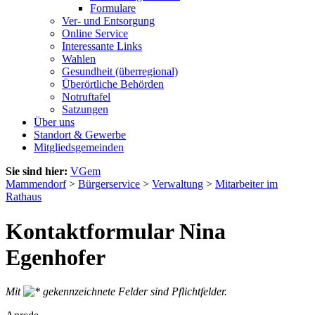
Formulare
Ver- und Entsorgung
Online Service
Interessante Links
Wahlen
Gesundheit (überregional)
Überörtliche Behörden
Notruftafel
Satzungen
Über uns
Standort & Gewerbe
Mitgliedsgemeinden
Sie sind hier:
VGem
Mammendorf
>
Bürgerservice
>
Verwaltung
>
Mitarbeiter im
Rathaus
Kontaktformular Nina
Egenhofer
Mit
gekennzeichnete Felder sind Pflichtfelder.