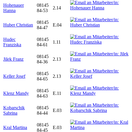
Hohenauer
08145
2.14
Hanna
84-53
08145
Huber Christian
E.04
84-47
Hudec
08145
1.11
Franziska
84-61
08145
Jilek Franz
2.13
84-36
08145
Keller Josef
2.13
84-65
08145
Klenz Mandy
E.11
84-63
Kobarschik
08145
E.03
Sabrina
84-44
08145
Kral Martina
E.03
84-45