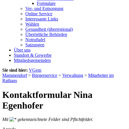
Formulare
Ver- und Entsorgung
Online Service
Interessante Links
Wahlen
Gesundheit (überregional)
Überörtliche Behörden
Notruftafel
Satzungen
Über uns
Standort & Gewerbe
Mitgliedsgemeinden
Sie sind hier:
VGem
Mammendorf
>
Bürgerservice
>
Verwaltung
>
Mitarbeiter im
Rathaus
Kontaktformular Nina
Egenhofer
Mit
gekennzeichnete Felder sind Pflichtfelder.