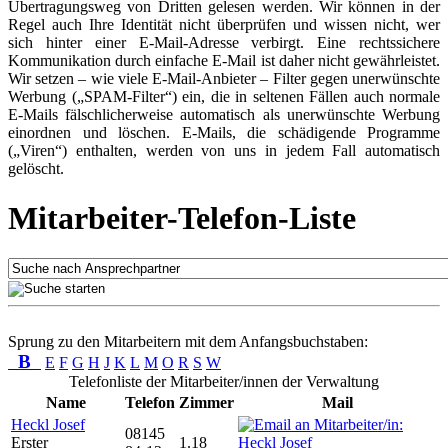
Übertragungsweg von Dritten gelesen werden. Wir können in der
Regel auch Ihre Identität nicht überprüfen und wissen nicht, wer
sich hinter einer E-Mail-Adresse verbirgt. Eine rechtssichere
Kommunikation durch einfache E-Mail ist daher nicht gewährleistet.
Wir setzen – wie viele E-Mail-Anbieter – Filter gegen unerwünschte
Werbung („SPAM-Filter“) ein, die in seltenen Fällen auch normale
E-Mails fälschlicherweise automatisch als unerwünschte Werbung
einordnen und löschen. E-Mails, die schädigende Programme
(„Viren“) enthalten, werden von uns in jedem Fall automatisch
gelöscht.
Mitarbeiter-Telefon-Liste
Sprung zu den Mitarbeitern mit dem Anfangsbuchstaben:
B
E
F
G
H
J
K
L
M
O
R
S
W
Telefonliste der Mitarbeiter/innen der Verwaltung
Name
Telefon
Zimmer
Mail
Heckl Josef
08145
Erster
1.18