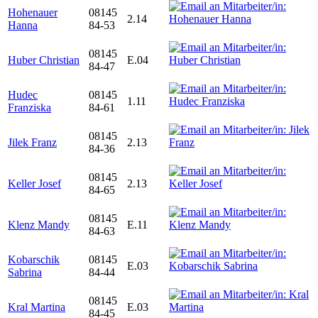
Hohenauer
08145
2.14
Hanna
84-53
08145
Huber Christian
E.04
84-47
Hudec
08145
1.11
Franziska
84-61
08145
Jilek Franz
2.13
84-36
08145
Keller Josef
2.13
84-65
08145
Klenz Mandy
E.11
84-63
Kobarschik
08145
E.03
Sabrina
84-44
08145
Kral Martina
E.03
84-45