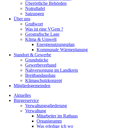
Überörtliche Behörden
Notruftafel
Satzungen
Über uns
Grußwort
Was ist eine VGem ?
Geografische Lage
Klima & Umwelt
Energienutzungsplan
Kommunale Wärmeplanung
Standort & Gewerbe
Grundstücke
Gewerbeverband
Nahversorgung im Landkreis
Breitbandausbau
Klimaschutzkonzept
Mitgliedsgemeinden
Aktuelles
Bürgerservice
Verwaltungsgliederung
Verwaltung
Mitarbeiter im Rathaus
Organigramm
Was erledige ich wo