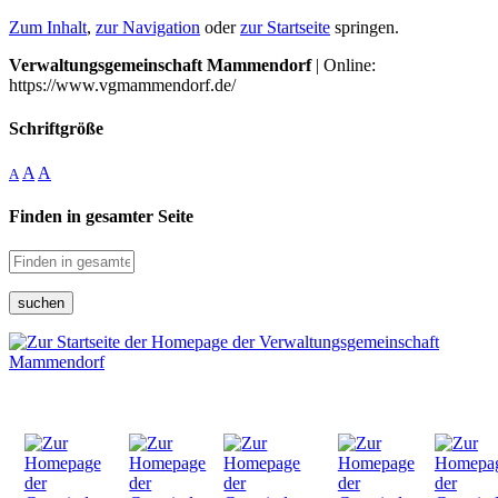
Zum Inhalt
,
zur Navigation
oder
zur Startseite
springen.
Verwaltungsgemeinschaft Mammendorf
| Online:
https://www.vgmammendorf.de/
Schriftgröße
A
A
A
Finden in gesamter Seite
suchen