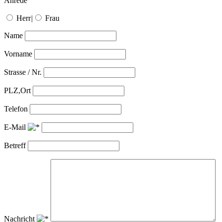
Anrede
Herr
|
Frau
Name
Vorname
Strasse / Nr.
PLZ,Ort
Telefon
E-Mail
Betreff
Nachricht