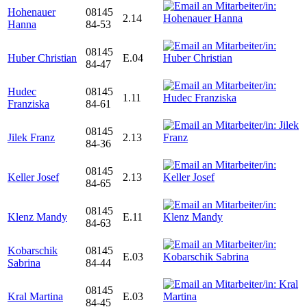
Hohenauer
08145
2.14
Hanna
84-53
08145
Huber Christian
E.04
84-47
Hudec
08145
1.11
Franziska
84-61
08145
Jilek Franz
2.13
84-36
08145
Keller Josef
2.13
84-65
08145
Klenz Mandy
E.11
84-63
Kobarschik
08145
E.03
Sabrina
84-44
08145
Kral Martina
E.03
84-45