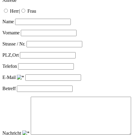
Anrede
Herr
|
Frau
Name
Vorname
Strasse / Nr.
PLZ,Ort
Telefon
E-Mail
Betreff
Nachricht