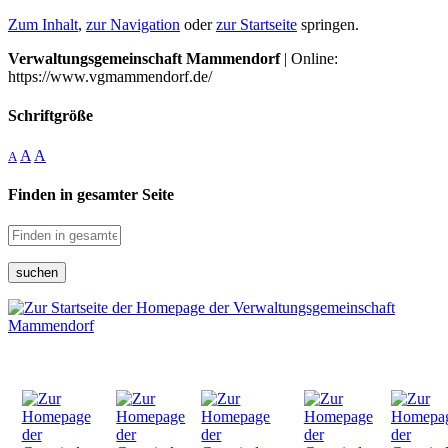
Zum Inhalt
,
zur Navigation
oder
zur Startseite
springen.
Verwaltungsgemeinschaft Mammendorf
| Online:
https://www.vgmammendorf.de/
Schriftgröße
A
A
A
Finden in gesamter Seite
suchen