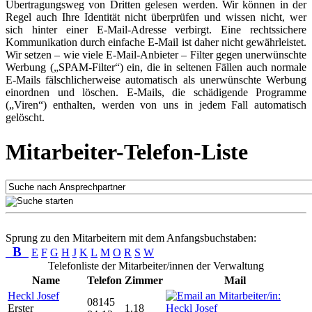
Übertragungsweg von Dritten gelesen werden. Wir können in der
Regel auch Ihre Identität nicht überprüfen und wissen nicht, wer
sich hinter einer E-Mail-Adresse verbirgt. Eine rechtssichere
Kommunikation durch einfache E-Mail ist daher nicht gewährleistet.
Wir setzen – wie viele E-Mail-Anbieter – Filter gegen unerwünschte
Werbung („SPAM-Filter“) ein, die in seltenen Fällen auch normale
E-Mails fälschlicherweise automatisch als unerwünschte Werbung
einordnen und löschen. E-Mails, die schädigende Programme
(„Viren“) enthalten, werden von uns in jedem Fall automatisch
gelöscht.
Mitarbeiter-Telefon-Liste
Sprung zu den Mitarbeitern mit dem Anfangsbuchstaben:
B
E
F
G
H
J
K
L
M
O
R
S
W
Telefonliste der Mitarbeiter/innen der Verwaltung
Name
Telefon
Zimmer
Mail
Heckl Josef
08145
Erster
1.18