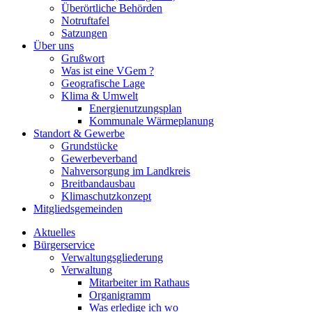
Überörtliche Behörden
Notruftafel
Satzungen
Über uns
Grußwort
Was ist eine VGem ?
Geografische Lage
Klima & Umwelt
Energienutzungsplan
Kommunale Wärmeplanung
Standort & Gewerbe
Grundstücke
Gewerbeverband
Nahversorgung im Landkreis
Breitbandausbau
Klimaschutzkonzept
Mitgliedsgemeinden
Aktuelles
Bürgerservice
Verwaltungsgliederung
Verwaltung
Mitarbeiter im Rathaus
Organigramm
Was erledige ich wo