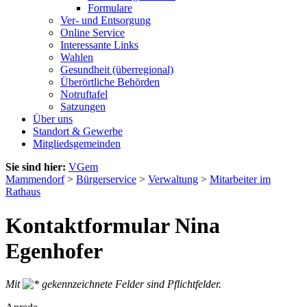
Formulare
Ver- und Entsorgung
Online Service
Interessante Links
Wahlen
Gesundheit (überregional)
Überörtliche Behörden
Notruftafel
Satzungen
Über uns
Standort & Gewerbe
Mitgliedsgemeinden
Sie sind hier:
VGem
Mammendorf
>
Bürgerservice
>
Verwaltung
>
Mitarbeiter im
Rathaus
Kontaktformular Nina
Egenhofer
Mit
gekennzeichnete Felder sind Pflichtfelder.