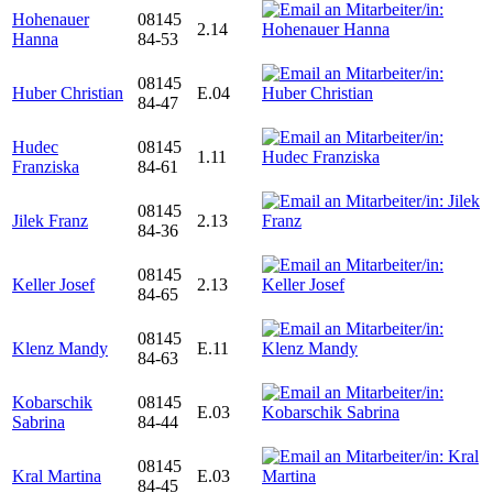
Hohenauer
08145
2.14
Hanna
84-53
08145
Huber Christian
E.04
84-47
Hudec
08145
1.11
Franziska
84-61
08145
Jilek Franz
2.13
84-36
08145
Keller Josef
2.13
84-65
08145
Klenz Mandy
E.11
84-63
Kobarschik
08145
E.03
Sabrina
84-44
08145
Kral Martina
E.03
84-45