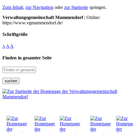
Zum Inhalt
,
zur Navigation
oder
zur Startseite
springen.
Verwaltungsgemeinschaft Mammendorf
| Online:
https://www.vgmammendorf.de/
Schriftgröße
A
A
A
Finden in gesamter Seite
suchen