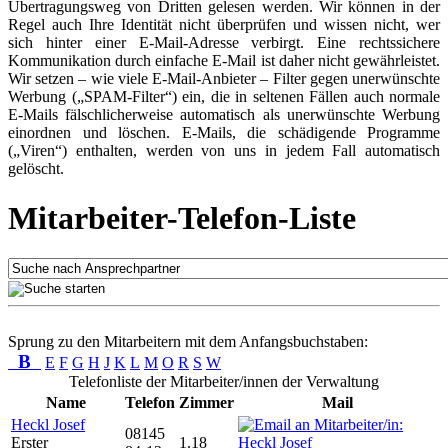
Übertragungsweg von Dritten gelesen werden. Wir können in der
Regel auch Ihre Identität nicht überprüfen und wissen nicht, wer
sich hinter einer E-Mail-Adresse verbirgt. Eine rechtssichere
Kommunikation durch einfache E-Mail ist daher nicht gewährleistet.
Wir setzen – wie viele E-Mail-Anbieter – Filter gegen unerwünschte
Werbung („SPAM-Filter“) ein, die in seltenen Fällen auch normale
E-Mails fälschlicherweise automatisch als unerwünschte Werbung
einordnen und löschen. E-Mails, die schädigende Programme
(„Viren“) enthalten, werden von uns in jedem Fall automatisch
gelöscht.
Mitarbeiter-Telefon-Liste
Sprung zu den Mitarbeitern mit dem Anfangsbuchstaben:
B
E
F
G
H
J
K
L
M
O
R
S
W
Telefonliste der Mitarbeiter/innen der Verwaltung
Name
Telefon
Zimmer
Mail
Heckl Josef
08145
Erster
1.18