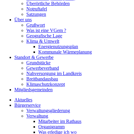
Überörtliche Behörden
Notruftafel
Satzungen
Über uns
Grußwort
Was ist eine VGem ?
Geografische Lage
Klima & Umwelt
Energienutzungsplan
Kommunale Wärmeplanung
Standort & Gewerbe
Grundstücke
Gewerbeverband
Nahversorgung im Landkreis
Breitbandausbau
Klimaschutzkonzept
Mitgliedsgemeinden
Aktuelles
Bürgerservice
Verwaltungsgliederung
Verwaltung
Mitarbeiter im Rathaus
Organigramm
Was erledige ich wo