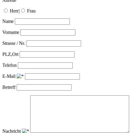
Anrede
Herr
|
Frau
Name
Vorname
Strasse / Nr.
PLZ,Ort
Telefon
E-Mail
Betreff
Nachricht