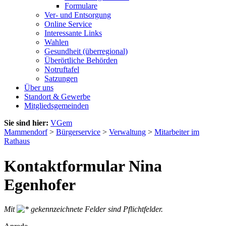
Formulare
Ver- und Entsorgung
Online Service
Interessante Links
Wahlen
Gesundheit (überregional)
Überörtliche Behörden
Notruftafel
Satzungen
Über uns
Standort & Gewerbe
Mitgliedsgemeinden
Sie sind hier:
VGem
Mammendorf
>
Bürgerservice
>
Verwaltung
>
Mitarbeiter im
Rathaus
Kontaktformular Nina
Egenhofer
Mit
gekennzeichnete Felder sind Pflichtfelder.