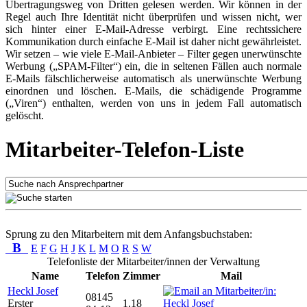
Übertragungsweg von Dritten gelesen werden. Wir können in der
Regel auch Ihre Identität nicht überprüfen und wissen nicht, wer
sich hinter einer E-Mail-Adresse verbirgt. Eine rechtssichere
Kommunikation durch einfache E-Mail ist daher nicht gewährleistet.
Wir setzen – wie viele E-Mail-Anbieter – Filter gegen unerwünschte
Werbung („SPAM-Filter“) ein, die in seltenen Fällen auch normale
E-Mails fälschlicherweise automatisch als unerwünschte Werbung
einordnen und löschen. E-Mails, die schädigende Programme
(„Viren“) enthalten, werden von uns in jedem Fall automatisch
gelöscht.
Mitarbeiter-Telefon-Liste
Sprung zu den Mitarbeitern mit dem Anfangsbuchstaben:
B
E
F
G
H
J
K
L
M
O
R
S
W
Telefonliste der Mitarbeiter/innen der Verwaltung
Name
Telefon
Zimmer
Mail
Heckl Josef
08145
Erster
1.18