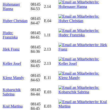
Hohenauer
08145
2.14
Hanna
84-53
08145
Huber Christian
E.04
84-47
Hudec
08145
1.11
Franziska
84-61
08145
Jilek Franz
2.13
84-36
08145
Keller Josef
2.13
84-65
08145
Klenz Mandy
E.11
84-63
Kobarschik
08145
E.03
Sabrina
84-44
08145
Kral Martina
E.03
84-45