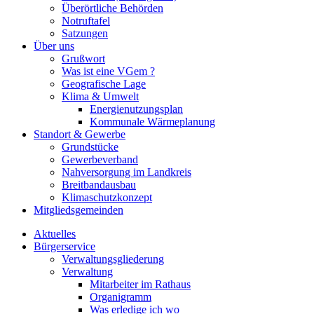
Überörtliche Behörden
Notruftafel
Satzungen
Über uns
Grußwort
Was ist eine VGem ?
Geografische Lage
Klima & Umwelt
Energienutzungsplan
Kommunale Wärmeplanung
Standort & Gewerbe
Grundstücke
Gewerbeverband
Nahversorgung im Landkreis
Breitbandausbau
Klimaschutzkonzept
Mitgliedsgemeinden
Aktuelles
Bürgerservice
Verwaltungsgliederung
Verwaltung
Mitarbeiter im Rathaus
Organigramm
Was erledige ich wo