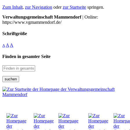
Zum Inhalt
,
zur Navigation
oder
zur Startseite
springen.
Verwaltungsgemeinschaft Mammendorf
| Online:
https://www.vgmammendorf.de/
Schriftgröße
A
A
A
Finden in gesamter Seite
suchen