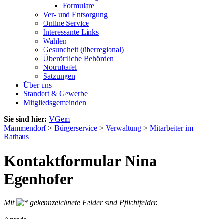
Formulare
Ver- und Entsorgung
Online Service
Interessante Links
Wahlen
Gesundheit (überregional)
Überörtliche Behörden
Notruftafel
Satzungen
Über uns
Standort & Gewerbe
Mitgliedsgemeinden
Sie sind hier:
VGem
Mammendorf
>
Bürgerservice
>
Verwaltung
>
Mitarbeiter im
Rathaus
Kontaktformular Nina
Egenhofer
Mit
gekennzeichnete Felder sind Pflichtfelder.