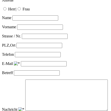
Anrede
Herr
|
Frau
Name
Vorname
Strasse / Nr.
PLZ,Ort
Telefon
E-Mail
Betreff
Nachricht