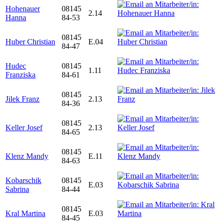
Hohenauer
08145
2.14
Hanna
84-53
08145
Huber Christian
E.04
84-47
Hudec
08145
1.11
Franziska
84-61
08145
Jilek Franz
2.13
84-36
08145
Keller Josef
2.13
84-65
08145
Klenz Mandy
E.11
84-63
Kobarschik
08145
E.03
Sabrina
84-44
08145
Kral Martina
E.03
84-45