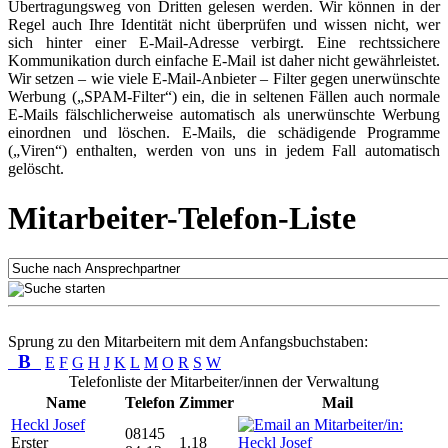
Übertragungsweg von Dritten gelesen werden. Wir können in der
Regel auch Ihre Identität nicht überprüfen und wissen nicht, wer
sich hinter einer E-Mail-Adresse verbirgt. Eine rechtssichere
Kommunikation durch einfache E-Mail ist daher nicht gewährleistet.
Wir setzen – wie viele E-Mail-Anbieter – Filter gegen unerwünschte
Werbung („SPAM-Filter“) ein, die in seltenen Fällen auch normale
E-Mails fälschlicherweise automatisch als unerwünschte Werbung
einordnen und löschen. E-Mails, die schädigende Programme
(„Viren“) enthalten, werden von uns in jedem Fall automatisch
gelöscht.
Mitarbeiter-Telefon-Liste
Sprung zu den Mitarbeitern mit dem Anfangsbuchstaben:
B
E
F
G
H
J
K
L
M
O
R
S
W
Telefonliste der Mitarbeiter/innen der Verwaltung
Name
Telefon
Zimmer
Mail
Heckl Josef
08145
Erster
1.18