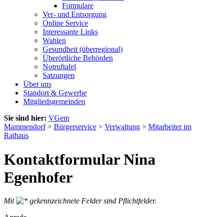
Formulare
Ver- und Entsorgung
Online Service
Interessante Links
Wahlen
Gesundheit (überregional)
Überörtliche Behörden
Notruftafel
Satzungen
Über uns
Standort & Gewerbe
Mitgliedsgemeinden
Sie sind hier:
VGem
Mammendorf
>
Bürgerservice
>
Verwaltung
>
Mitarbeiter im
Rathaus
Kontaktformular Nina
Egenhofer
Mit
gekennzeichnete Felder sind Pflichtfelder.