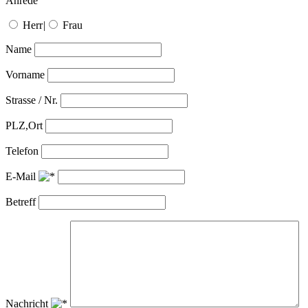
Anrede
Herr
|
Frau
Name
Vorname
Strasse / Nr.
PLZ,Ort
Telefon
E-Mail
Betreff
Nachricht