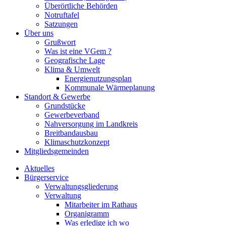
Überörtliche Behörden
Notruftafel
Satzungen
Über uns
Grußwort
Was ist eine VGem ?
Geografische Lage
Klima & Umwelt
Energienutzungsplan
Kommunale Wärmeplanung
Standort & Gewerbe
Grundstücke
Gewerbeverband
Nahversorgung im Landkreis
Breitbandausbau
Klimaschutzkonzept
Mitgliedsgemeinden
Aktuelles
Bürgerservice
Verwaltungsgliederung
Verwaltung
Mitarbeiter im Rathaus
Organigramm
Was erledige ich wo