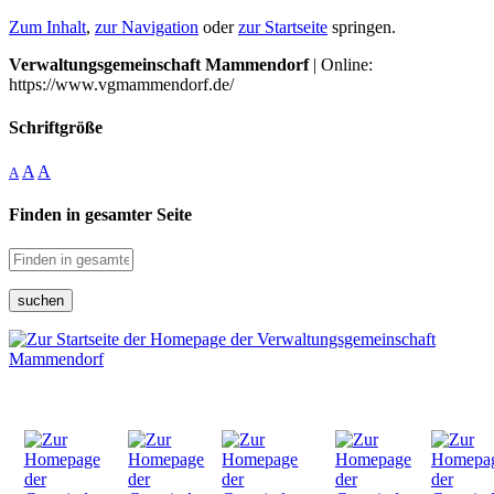
Zum Inhalt
,
zur Navigation
oder
zur Startseite
springen.
Verwaltungsgemeinschaft Mammendorf
| Online:
https://www.vgmammendorf.de/
Schriftgröße
A
A
A
Finden in gesamter Seite
suchen