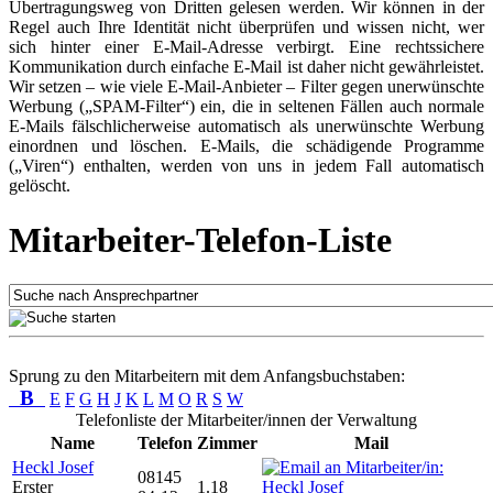
Übertragungsweg von Dritten gelesen werden. Wir können in der
Regel auch Ihre Identität nicht überprüfen und wissen nicht, wer
sich hinter einer E-Mail-Adresse verbirgt. Eine rechtssichere
Kommunikation durch einfache E-Mail ist daher nicht gewährleistet.
Wir setzen – wie viele E-Mail-Anbieter – Filter gegen unerwünschte
Werbung („SPAM-Filter“) ein, die in seltenen Fällen auch normale
E-Mails fälschlicherweise automatisch als unerwünschte Werbung
einordnen und löschen. E-Mails, die schädigende Programme
(„Viren“) enthalten, werden von uns in jedem Fall automatisch
gelöscht.
Mitarbeiter-Telefon-Liste
Sprung zu den Mitarbeitern mit dem Anfangsbuchstaben:
B
E
F
G
H
J
K
L
M
O
R
S
W
Telefonliste der Mitarbeiter/innen der Verwaltung
Name
Telefon
Zimmer
Mail
Heckl Josef
08145
Erster
1.18