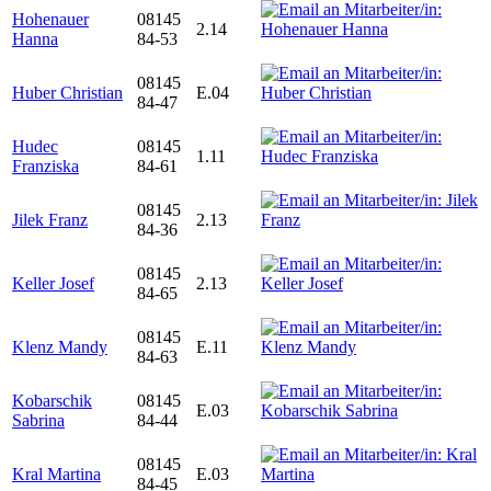
Hohenauer
08145
2.14
Hanna
84-53
08145
Huber Christian
E.04
84-47
Hudec
08145
1.11
Franziska
84-61
08145
Jilek Franz
2.13
84-36
08145
Keller Josef
2.13
84-65
08145
Klenz Mandy
E.11
84-63
Kobarschik
08145
E.03
Sabrina
84-44
08145
Kral Martina
E.03
84-45