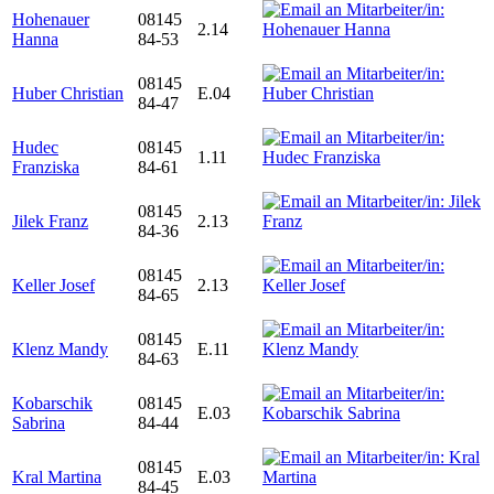
Hohenauer
08145
2.14
Hanna
84-53
08145
Huber Christian
E.04
84-47
Hudec
08145
1.11
Franziska
84-61
08145
Jilek Franz
2.13
84-36
08145
Keller Josef
2.13
84-65
08145
Klenz Mandy
E.11
84-63
Kobarschik
08145
E.03
Sabrina
84-44
08145
Kral Martina
E.03
84-45