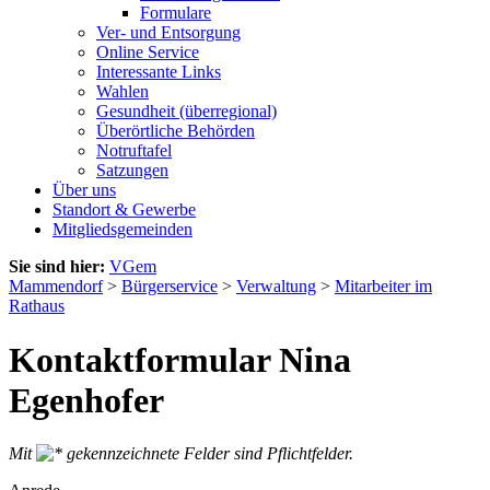
Formulare
Ver- und Entsorgung
Online Service
Interessante Links
Wahlen
Gesundheit (überregional)
Überörtliche Behörden
Notruftafel
Satzungen
Über uns
Standort & Gewerbe
Mitgliedsgemeinden
Sie sind hier:
VGem
Mammendorf
>
Bürgerservice
>
Verwaltung
>
Mitarbeiter im
Rathaus
Kontaktformular Nina
Egenhofer
Mit
gekennzeichnete Felder sind Pflichtfelder.