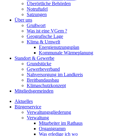
Überörtliche Behörden
Notruftafel
Satzungen
Über uns
Grußwort
Was ist eine VGem ?
Geografische Lage
Klima & Umwelt
Energienutzungsplan
Kommunale Wärmeplanung
Standort & Gewerbe
Grundstücke
Gewerbeverband
Nahversorgung im Landkreis
Breitbandausbau
Klimaschutzkonzept
Mitgliedsgemeinden
Aktuelles
Bürgerservice
Verwaltungsgliederung
Verwaltung
Mitarbeiter im Rathaus
Organigramm
Was erledige ich wo