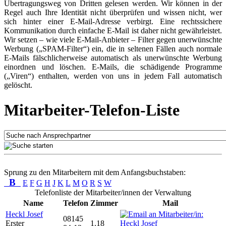
Übertragungsweg von Dritten gelesen werden. Wir können in der
Regel auch Ihre Identität nicht überprüfen und wissen nicht, wer
sich hinter einer E-Mail-Adresse verbirgt. Eine rechtssichere
Kommunikation durch einfache E-Mail ist daher nicht gewährleistet.
Wir setzen – wie viele E-Mail-Anbieter – Filter gegen unerwünschte
Werbung („SPAM-Filter“) ein, die in seltenen Fällen auch normale
E-Mails fälschlicherweise automatisch als unerwünschte Werbung
einordnen und löschen. E-Mails, die schädigende Programme
(„Viren“) enthalten, werden von uns in jedem Fall automatisch
gelöscht.
Mitarbeiter-Telefon-Liste
Sprung zu den Mitarbeitern mit dem Anfangsbuchstaben:
B
E
F
G
H
J
K
L
M
O
R
S
W
Telefonliste der Mitarbeiter/innen der Verwaltung
Name
Telefon
Zimmer
Mail
Heckl Josef
08145
Erster
1.18