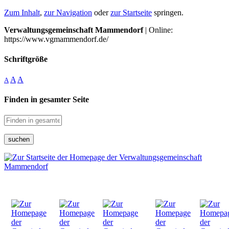
Zum Inhalt
,
zur Navigation
oder
zur Startseite
springen.
Verwaltungsgemeinschaft Mammendorf
| Online:
https://www.vgmammendorf.de/
Schriftgröße
A
A
A
Finden in gesamter Seite
suchen