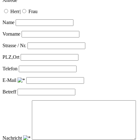
Anrede
Herr
|
Frau
Name
Vorname
Strasse / Nr.
PLZ,Ort
Telefon
E-Mail
Betreff
Nachricht