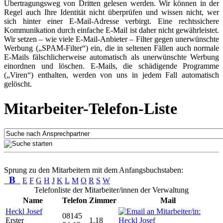
Übertragungsweg von Dritten gelesen werden. Wir können in der
Regel auch Ihre Identität nicht überprüfen und wissen nicht, wer
sich hinter einer E-Mail-Adresse verbirgt. Eine rechtssichere
Kommunikation durch einfache E-Mail ist daher nicht gewährleistet.
Wir setzen – wie viele E-Mail-Anbieter – Filter gegen unerwünschte
Werbung („SPAM-Filter“) ein, die in seltenen Fällen auch normale
E-Mails fälschlicherweise automatisch als unerwünschte Werbung
einordnen und löschen. E-Mails, die schädigende Programme
(„Viren“) enthalten, werden von uns in jedem Fall automatisch
gelöscht.
Mitarbeiter-Telefon-Liste
Sprung zu den Mitarbeitern mit dem Anfangsbuchstaben:
B
E
F
G
H
J
K
L
M
O
R
S
W
Telefonliste der Mitarbeiter/innen der Verwaltung
Name
Telefon
Zimmer
Mail
Heckl Josef
08145
Erster
1.18