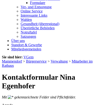
Formulare
Ver- und Entsorgung
Online Service
Interessante Links
Wahlen
Gesundheit (überregional)
Überörtliche Behörden
Notruftafel
Satzungen
Über uns
Standort & Gewerbe
Mitgliedsgemeinden
Sie sind hier:
VGem
Mammendorf
>
Bürgerservice
>
Verwaltung
>
Mitarbeiter im
Rathaus
Kontaktformular Nina
Egenhofer
Mit
gekennzeichnete Felder sind Pflichtfelder.