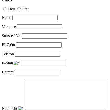
Anrede
Herr
|
Frau
Name
Vorname
Strasse / Nr.
PLZ,Ort
Telefon
E-Mail
Betreff
Nachricht