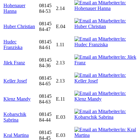
Hohenauer
08145
2.14
Hanna
84-53
08145
Huber Christian
E.04
84-47
Hudec
08145
1.11
Franziska
84-61
08145
Jilek Franz
2.13
84-36
08145
Keller Josef
2.13
84-65
08145
Klenz Mandy
E.11
84-63
Kobarschik
08145
E.03
Sabrina
84-44
08145
Kral Martina
E.03
84-45