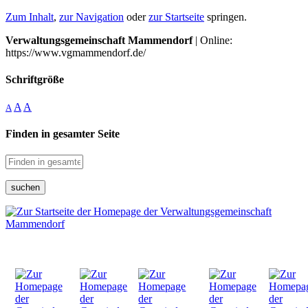
Zum Inhalt
,
zur Navigation
oder
zur Startseite
springen.
Verwaltungsgemeinschaft Mammendorf
| Online:
https://www.vgmammendorf.de/
Schriftgröße
A
A
A
Finden in gesamter Seite
suchen