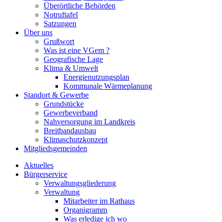
Überörtliche Behörden
Notruftafel
Satzungen
Über uns
Grußwort
Was ist eine VGem ?
Geografische Lage
Klima & Umwelt
Energienutzungsplan
Kommunale Wärmeplanung
Standort & Gewerbe
Grundstücke
Gewerbeverband
Nahversorgung im Landkreis
Breitbandausbau
Klimaschutzkonzept
Mitgliedsgemeinden
Aktuelles
Bürgerservice
Verwaltungsgliederung
Verwaltung
Mitarbeiter im Rathaus
Organigramm
Was erledige ich wo