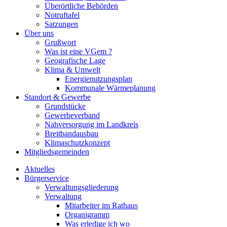
Überörtliche Behörden
Notruftafel
Satzungen
Über uns
Grußwort
Was ist eine VGem ?
Geografische Lage
Klima & Umwelt
Energienutzungsplan
Kommunale Wärmeplanung
Standort & Gewerbe
Grundstücke
Gewerbeverband
Nahversorgung im Landkreis
Breitbandausbau
Klimaschutzkonzept
Mitgliedsgemeinden
Aktuelles
Bürgerservice
Verwaltungsgliederung
Verwaltung
Mitarbeiter im Rathaus
Organigramm
Was erledige ich wo