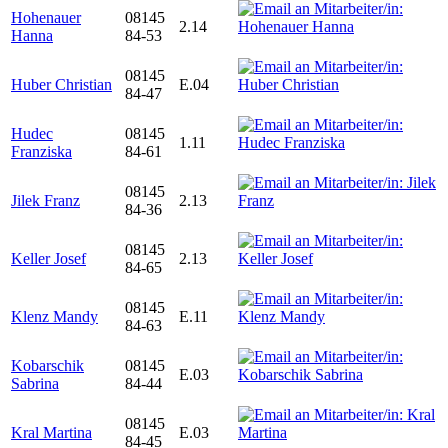
Hohenauer
08145
2.14
Hanna
84-53
08145
Huber Christian
E.04
84-47
Hudec
08145
1.11
Franziska
84-61
08145
Jilek Franz
2.13
84-36
08145
Keller Josef
2.13
84-65
08145
Klenz Mandy
E.11
84-63
Kobarschik
08145
E.03
Sabrina
84-44
08145
Kral Martina
E.03
84-45