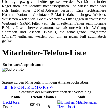
Übertragungsweg von Dritten gelesen werden. Wir können in der
Regel auch Ihre Identität nicht überprüfen und wissen nicht, wer
sich hinter einer E-Mail-Adresse verbirgt. Eine rechtssichere
Kommunikation durch einfache E-Mail ist daher nicht gewährleistet.
Wir setzen – wie viele E-Mail-Anbieter – Filter gegen unerwünschte
Werbung („SPAM-Filter“) ein, die in seltenen Fällen auch normale
E-Mails fälschlicherweise automatisch als unerwünschte Werbung
einordnen und löschen. E-Mails, die schädigende Programme
(„Viren“) enthalten, werden von uns in jedem Fall automatisch
gelöscht.
Mitarbeiter-Telefon-Liste
Sprung zu den Mitarbeitern mit dem Anfangsbuchstaben:
B
E
F
G
H
J
K
L
M
O
R
S
W
Telefonliste der Mitarbeiter/innen der Verwaltung
Name
Telefon
Zimmer
Mail
Heckl Josef
08145
Erster
1.18