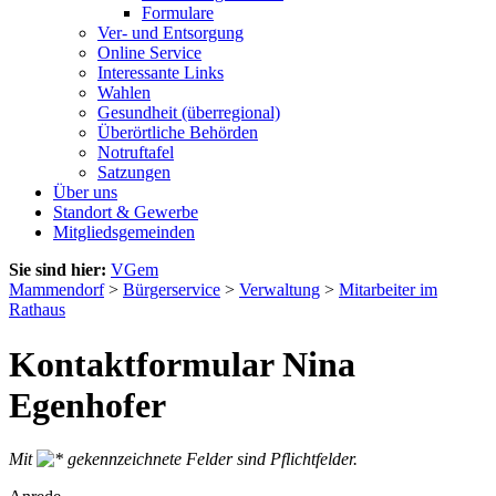
Formulare
Ver- und Entsorgung
Online Service
Interessante Links
Wahlen
Gesundheit (überregional)
Überörtliche Behörden
Notruftafel
Satzungen
Über uns
Standort & Gewerbe
Mitgliedsgemeinden
Sie sind hier:
VGem
Mammendorf
>
Bürgerservice
>
Verwaltung
>
Mitarbeiter im
Rathaus
Kontaktformular Nina
Egenhofer
Mit
gekennzeichnete Felder sind Pflichtfelder.