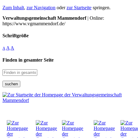
Zum Inhalt
,
zur Navigation
oder
zur Startseite
springen.
Verwaltungsgemeinschaft Mammendorf
| Online:
https://www.vgmammendorf.de/
Schriftgröße
A
A
A
Finden in gesamter Seite
suchen