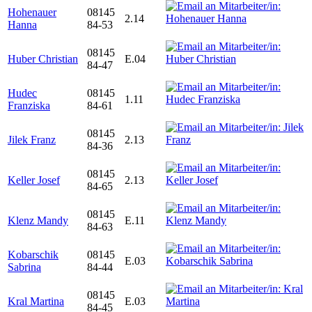
Hohenauer
08145
2.14
Hanna
84-53
08145
Huber Christian
E.04
84-47
Hudec
08145
1.11
Franziska
84-61
08145
Jilek Franz
2.13
84-36
08145
Keller Josef
2.13
84-65
08145
Klenz Mandy
E.11
84-63
Kobarschik
08145
E.03
Sabrina
84-44
08145
Kral Martina
E.03
84-45