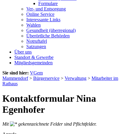
Formulare
Ver- und Entsorgung
Online Service
Interessante Links
Wahlen
Gesundheit (überregional)
Überörtliche Behörden
Notruftafel
Satzungen
Über uns
Standort & Gewerbe
Mitgliedsgemeinden
Sie sind hier:
VGem
Mammendorf
>
Bürgerservice
>
Verwaltung
>
Mitarbeiter im
Rathaus
Kontaktformular Nina
Egenhofer
Mit
gekennzeichnete Felder sind Pflichtfelder.