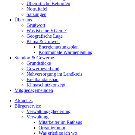
Überörtliche Behörden
Notruftafel
Satzungen
Über uns
Grußwort
Was ist eine VGem ?
Geografische Lage
Klima & Umwelt
Energienutzungsplan
Kommunale Wärmeplanung
Standort & Gewerbe
Grundstücke
Gewerbeverband
Nahversorgung im Landkreis
Breitbandausbau
Klimaschutzkonzept
Mitgliedsgemeinden
Aktuelles
Bürgerservice
Verwaltungsgliederung
Verwaltung
Mitarbeiter im Rathaus
Organigramm
Was erledige ich wo