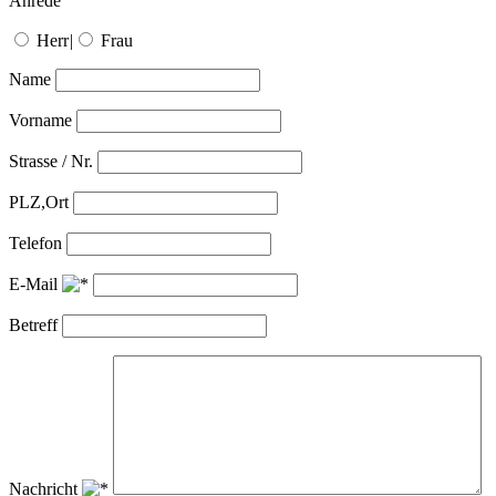
Anrede
Herr
|
Frau
Name
Vorname
Strasse / Nr.
PLZ,Ort
Telefon
E-Mail
Betreff
Nachricht