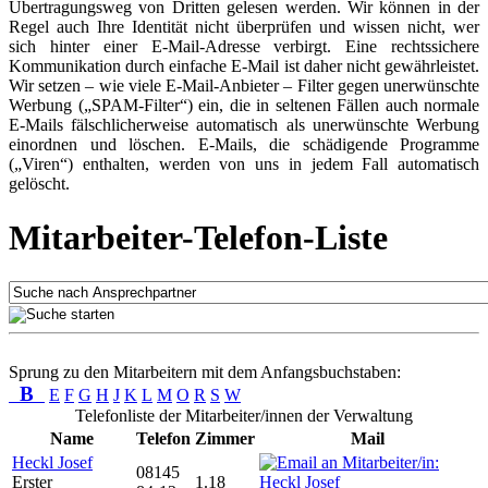
Übertragungsweg von Dritten gelesen werden. Wir können in der
Regel auch Ihre Identität nicht überprüfen und wissen nicht, wer
sich hinter einer E-Mail-Adresse verbirgt. Eine rechtssichere
Kommunikation durch einfache E-Mail ist daher nicht gewährleistet.
Wir setzen – wie viele E-Mail-Anbieter – Filter gegen unerwünschte
Werbung („SPAM-Filter“) ein, die in seltenen Fällen auch normale
E-Mails fälschlicherweise automatisch als unerwünschte Werbung
einordnen und löschen. E-Mails, die schädigende Programme
(„Viren“) enthalten, werden von uns in jedem Fall automatisch
gelöscht.
Mitarbeiter-Telefon-Liste
Sprung zu den Mitarbeitern mit dem Anfangsbuchstaben:
B
E
F
G
H
J
K
L
M
O
R
S
W
Telefonliste der Mitarbeiter/innen der Verwaltung
Name
Telefon
Zimmer
Mail
Heckl Josef
08145
Erster
1.18