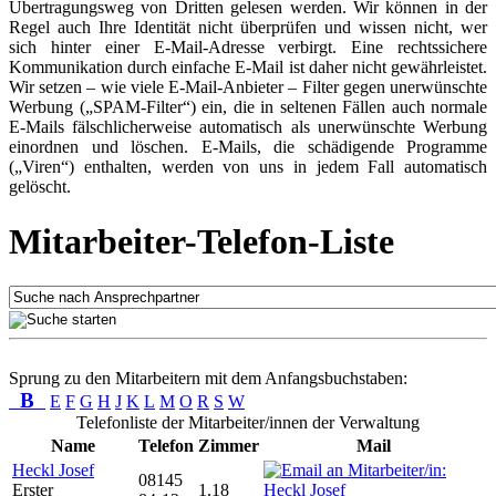
Übertragungsweg von Dritten gelesen werden. Wir können in der
Regel auch Ihre Identität nicht überprüfen und wissen nicht, wer
sich hinter einer E-Mail-Adresse verbirgt. Eine rechtssichere
Kommunikation durch einfache E-Mail ist daher nicht gewährleistet.
Wir setzen – wie viele E-Mail-Anbieter – Filter gegen unerwünschte
Werbung („SPAM-Filter“) ein, die in seltenen Fällen auch normale
E-Mails fälschlicherweise automatisch als unerwünschte Werbung
einordnen und löschen. E-Mails, die schädigende Programme
(„Viren“) enthalten, werden von uns in jedem Fall automatisch
gelöscht.
Mitarbeiter-Telefon-Liste
Sprung zu den Mitarbeitern mit dem Anfangsbuchstaben:
B
E
F
G
H
J
K
L
M
O
R
S
W
Telefonliste der Mitarbeiter/innen der Verwaltung
Name
Telefon
Zimmer
Mail
Heckl Josef
08145
Erster
1.18