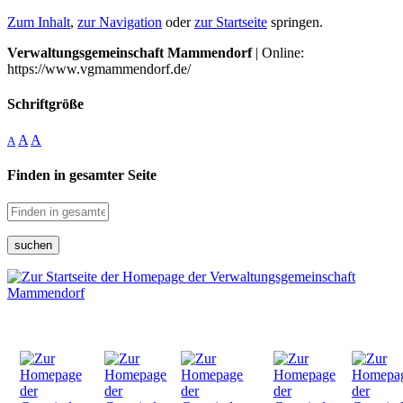
Zum Inhalt
,
zur Navigation
oder
zur Startseite
springen.
Verwaltungsgemeinschaft Mammendorf
| Online:
https://www.vgmammendorf.de/
Schriftgröße
A
A
A
Finden in gesamter Seite
suchen