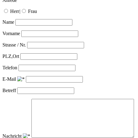
Anrede
Herr
|
Frau
Name
Vorname
Strasse / Nr.
PLZ,Ort
Telefon
E-Mail
Betreff
Nachricht