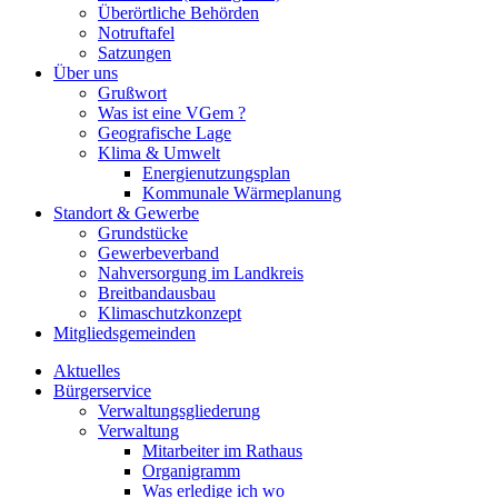
Überörtliche Behörden
Notruftafel
Satzungen
Über uns
Grußwort
Was ist eine VGem ?
Geografische Lage
Klima & Umwelt
Energienutzungsplan
Kommunale Wärmeplanung
Standort & Gewerbe
Grundstücke
Gewerbeverband
Nahversorgung im Landkreis
Breitbandausbau
Klimaschutzkonzept
Mitgliedsgemeinden
Aktuelles
Bürgerservice
Verwaltungsgliederung
Verwaltung
Mitarbeiter im Rathaus
Organigramm
Was erledige ich wo