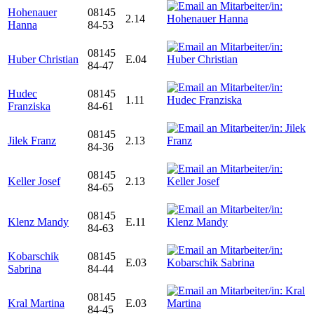
Hohenauer
08145
2.14
Hanna
84-53
08145
Huber Christian
E.04
84-47
Hudec
08145
1.11
Franziska
84-61
08145
Jilek Franz
2.13
84-36
08145
Keller Josef
2.13
84-65
08145
Klenz Mandy
E.11
84-63
Kobarschik
08145
E.03
Sabrina
84-44
08145
Kral Martina
E.03
84-45