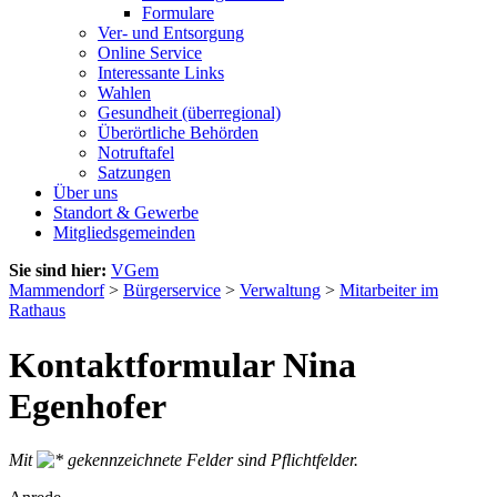
Formulare
Ver- und Entsorgung
Online Service
Interessante Links
Wahlen
Gesundheit (überregional)
Überörtliche Behörden
Notruftafel
Satzungen
Über uns
Standort & Gewerbe
Mitgliedsgemeinden
Sie sind hier:
VGem
Mammendorf
>
Bürgerservice
>
Verwaltung
>
Mitarbeiter im
Rathaus
Kontaktformular Nina
Egenhofer
Mit
gekennzeichnete Felder sind Pflichtfelder.