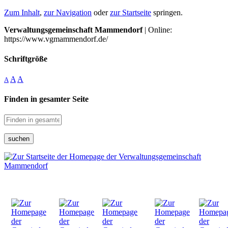
Zum Inhalt
,
zur Navigation
oder
zur Startseite
springen.
Verwaltungsgemeinschaft Mammendorf
| Online:
https://www.vgmammendorf.de/
Schriftgröße
A
A
A
Finden in gesamter Seite
suchen