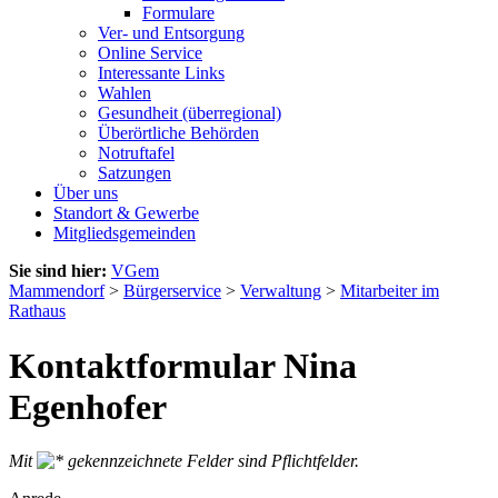
Formulare
Ver- und Entsorgung
Online Service
Interessante Links
Wahlen
Gesundheit (überregional)
Überörtliche Behörden
Notruftafel
Satzungen
Über uns
Standort & Gewerbe
Mitgliedsgemeinden
Sie sind hier:
VGem
Mammendorf
>
Bürgerservice
>
Verwaltung
>
Mitarbeiter im
Rathaus
Kontaktformular Nina
Egenhofer
Mit
gekennzeichnete Felder sind Pflichtfelder.