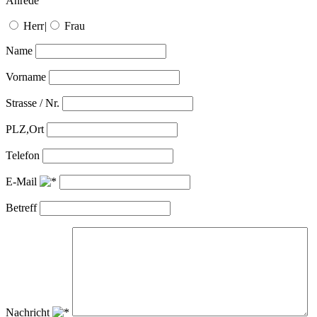
Anrede
Herr
|
Frau
Name
Vorname
Strasse / Nr.
PLZ,Ort
Telefon
E-Mail
Betreff
Nachricht