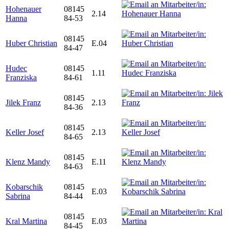
Hohenauer
08145
2.14
Hanna
84-53
08145
Huber Christian
E.04
84-47
Hudec
08145
1.11
Franziska
84-61
08145
Jilek Franz
2.13
84-36
08145
Keller Josef
2.13
84-65
08145
Klenz Mandy
E.11
84-63
Kobarschik
08145
E.03
Sabrina
84-44
08145
Kral Martina
E.03
84-45