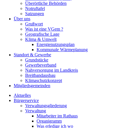
Überörtliche Behörden
Notruftafel
Satzungen
Über uns
Grußwort
Was ist eine VGem ?
Geografische Lage
Klima & Umwelt
Energienutzungsplan
Kommunale Wärmeplanung
Standort & Gewerbe
Grundstücke
Gewerbeverband
Nahversorgung im Landkreis
Breitbandausbau
Klimaschutzkonzept
Mitgliedsgemeinden
Aktuelles
Bürgerservice
Verwaltungsgliederung
Verwaltung
Mitarbeiter im Rathaus
Organigramm
Was erledige ich wo