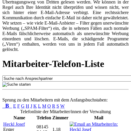
Übertragungsweg von Dritten gelesen werden. Wir können in der
Regel auch Ihre Identität nicht überprüfen und wissen nicht, wer
sich hinter einer E-Mail-Adresse verbirgt. Eine rechtssichere
Kommunikation durch einfache E-Mail ist daher nicht gewährleistet.
Wir setzen – wie viele E-Mail-Anbieter – Filter gegen unerwünschte
Werbung („SPAM-Filter“) ein, die in seltenen Fällen auch normale
E-Mails fälschlicherweise automatisch als unerwünschte Werbung
einordnen und löschen. E-Mails, die schädigende Programme
(„Viren“) enthalten, werden von uns in jedem Fall automatisch
gelöscht.
Mitarbeiter-Telefon-Liste
Sprung zu den Mitarbeitern mit dem Anfangsbuchstaben:
B
E
F
G
H
J
K
L
M
O
R
S
W
Telefonliste der Mitarbeiter/innen der Verwaltung
Name
Telefon
Zimmer
Mail
Heckl Josef
08145
Erster
1.18