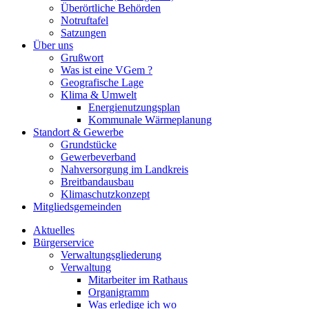
Überörtliche Behörden
Notruftafel
Satzungen
Über uns
Grußwort
Was ist eine VGem ?
Geografische Lage
Klima & Umwelt
Energienutzungsplan
Kommunale Wärmeplanung
Standort & Gewerbe
Grundstücke
Gewerbeverband
Nahversorgung im Landkreis
Breitbandausbau
Klimaschutzkonzept
Mitgliedsgemeinden
Aktuelles
Bürgerservice
Verwaltungsgliederung
Verwaltung
Mitarbeiter im Rathaus
Organigramm
Was erledige ich wo