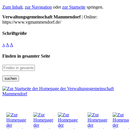
Zum Inhalt
,
zur Navigation
oder
zur Startseite
springen.
Verwaltungsgemeinschaft Mammendorf
| Online:
https://www.vgmammendorf.de/
Schriftgröße
A
A
A
Finden in gesamter Seite
suchen