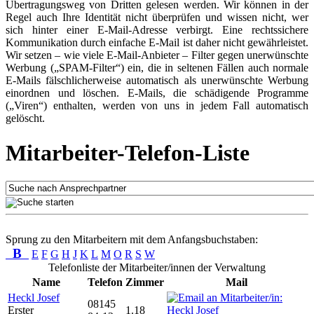
Übertragungsweg von Dritten gelesen werden. Wir können in der
Regel auch Ihre Identität nicht überprüfen und wissen nicht, wer
sich hinter einer E-Mail-Adresse verbirgt. Eine rechtssichere
Kommunikation durch einfache E-Mail ist daher nicht gewährleistet.
Wir setzen – wie viele E-Mail-Anbieter – Filter gegen unerwünschte
Werbung („SPAM-Filter“) ein, die in seltenen Fällen auch normale
E-Mails fälschlicherweise automatisch als unerwünschte Werbung
einordnen und löschen. E-Mails, die schädigende Programme
(„Viren“) enthalten, werden von uns in jedem Fall automatisch
gelöscht.
Mitarbeiter-Telefon-Liste
Sprung zu den Mitarbeitern mit dem Anfangsbuchstaben:
B
E
F
G
H
J
K
L
M
O
R
S
W
Telefonliste der Mitarbeiter/innen der Verwaltung
Name
Telefon
Zimmer
Mail
Heckl Josef
08145
Erster
1.18