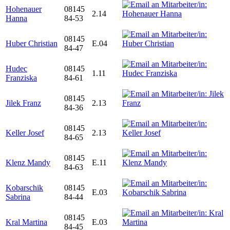
Hohenauer
08145
2.14
Hanna
84-53
08145
Huber Christian
E.04
84-47
Hudec
08145
1.11
Franziska
84-61
08145
Jilek Franz
2.13
84-36
08145
Keller Josef
2.13
84-65
08145
Klenz Mandy
E.11
84-63
Kobarschik
08145
E.03
Sabrina
84-44
08145
Kral Martina
E.03
84-45