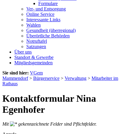
Formulare
Ver- und Entsorgung
Online Service
Interessante Links
Wahlen
Gesundheit (überregional)
Überörtliche Behörden
Notruftafel
Satzungen
Über uns
Standort & Gewerbe
Mitgliedsgemeinden
Sie sind hier:
VGem
Mammendorf
>
Bürgerservice
>
Verwaltung
>
Mitarbeiter im
Rathaus
Kontaktformular Nina
Egenhofer
Mit
gekennzeichnete Felder sind Pflichtfelder.