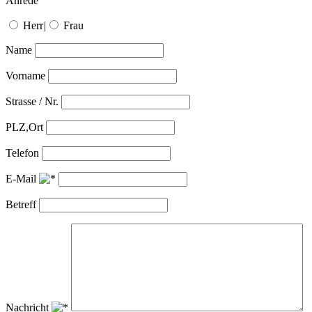
Anrede
Herr
|
Frau
Name
Vorname
Strasse / Nr.
PLZ,Ort
Telefon
E-Mail
Betreff
Nachricht