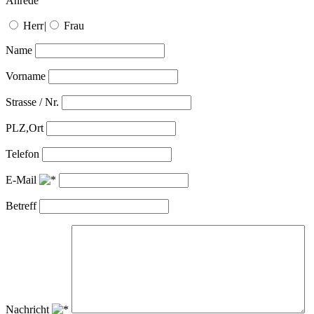
Anrede
Herr
|
Frau
Name
Vorname
Strasse / Nr.
PLZ,Ort
Telefon
E-Mail
Betreff
Nachricht