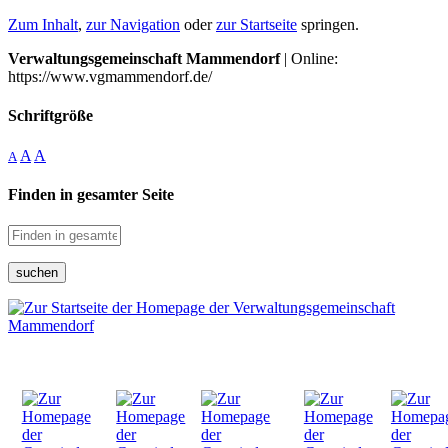
Zum Inhalt
,
zur Navigation
oder
zur Startseite
springen.
Verwaltungsgemeinschaft Mammendorf
| Online:
https://www.vgmammendorf.de/
Schriftgröße
A
A
A
Finden in gesamter Seite
suchen