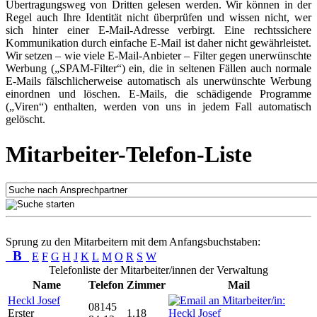
Übertragungsweg von Dritten gelesen werden. Wir können in der
Regel auch Ihre Identität nicht überprüfen und wissen nicht, wer
sich hinter einer E-Mail-Adresse verbirgt. Eine rechtssichere
Kommunikation durch einfache E-Mail ist daher nicht gewährleistet.
Wir setzen – wie viele E-Mail-Anbieter – Filter gegen unerwünschte
Werbung („SPAM-Filter“) ein, die in seltenen Fällen auch normale
E-Mails fälschlicherweise automatisch als unerwünschte Werbung
einordnen und löschen. E-Mails, die schädigende Programme
(„Viren“) enthalten, werden von uns in jedem Fall automatisch
gelöscht.
Mitarbeiter-Telefon-Liste
Sprung zu den Mitarbeitern mit dem Anfangsbuchstaben:
B
E
F
G
H
J
K
L
M
O
R
S
W
Telefonliste der Mitarbeiter/innen der Verwaltung
Name
Telefon
Zimmer
Mail
Heckl Josef
08145
Erster
1.18