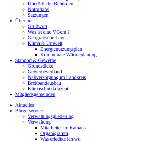
Überörtliche Behörden
Notruftafel
Satzungen
Über uns
Grußwort
Was ist eine VGem ?
Geografische Lage
Klima & Umwelt
Energienutzungsplan
Kommunale Wärmeplanung
Standort & Gewerbe
Grundstücke
Gewerbeverband
Nahversorgung im Landkreis
Breitbandausbau
Klimaschutzkonzept
Mitgliedsgemeinden
Aktuelles
Bürgerservice
Verwaltungsgliederung
Verwaltung
Mitarbeiter im Rathaus
Organigramm
Was erledige ich wo