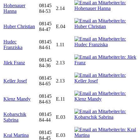
Hohenauer
08145
2.14
Hanna
84-53
08145
Huber Christian
E.04
84-47
Hudec
08145
1.11
Franziska
84-61
08145
Jilek Franz
2.13
84-36
08145
Keller Josef
2.13
84-65
08145
Klenz Mandy
E.11
84-63
Kobarschik
08145
E.03
Sabrina
84-44
08145
Kral Martina
E.03
84-45