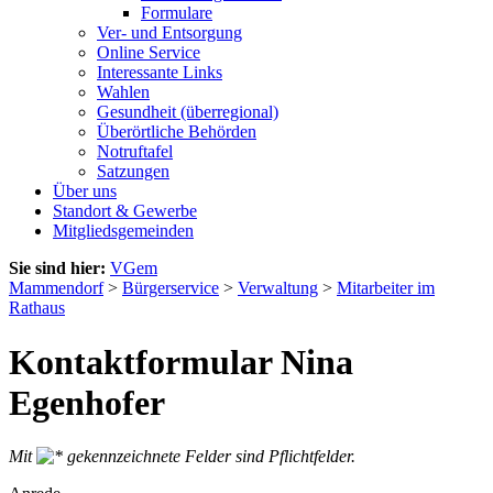
Formulare
Ver- und Entsorgung
Online Service
Interessante Links
Wahlen
Gesundheit (überregional)
Überörtliche Behörden
Notruftafel
Satzungen
Über uns
Standort & Gewerbe
Mitgliedsgemeinden
Sie sind hier:
VGem
Mammendorf
>
Bürgerservice
>
Verwaltung
>
Mitarbeiter im
Rathaus
Kontaktformular Nina
Egenhofer
Mit
gekennzeichnete Felder sind Pflichtfelder.