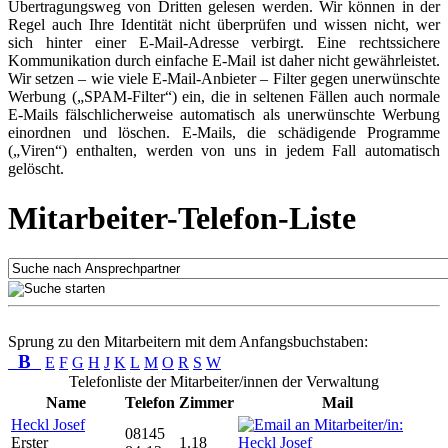
Übertragungsweg von Dritten gelesen werden. Wir können in der
Regel auch Ihre Identität nicht überprüfen und wissen nicht, wer
sich hinter einer E-Mail-Adresse verbirgt. Eine rechtssichere
Kommunikation durch einfache E-Mail ist daher nicht gewährleistet.
Wir setzen – wie viele E-Mail-Anbieter – Filter gegen unerwünschte
Werbung („SPAM-Filter“) ein, die in seltenen Fällen auch normale
E-Mails fälschlicherweise automatisch als unerwünschte Werbung
einordnen und löschen. E-Mails, die schädigende Programme
(„Viren“) enthalten, werden von uns in jedem Fall automatisch
gelöscht.
Mitarbeiter-Telefon-Liste
Sprung zu den Mitarbeitern mit dem Anfangsbuchstaben:
B
E
F
G
H
J
K
L
M
O
R
S
W
Telefonliste der Mitarbeiter/innen der Verwaltung
Name
Telefon
Zimmer
Mail
Heckl Josef
08145
Erster
1.18