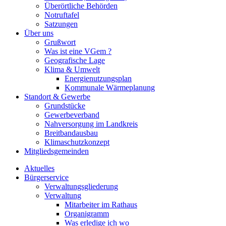
Überörtliche Behörden
Notruftafel
Satzungen
Über uns
Grußwort
Was ist eine VGem ?
Geografische Lage
Klima & Umwelt
Energienutzungsplan
Kommunale Wärmeplanung
Standort & Gewerbe
Grundstücke
Gewerbeverband
Nahversorgung im Landkreis
Breitbandausbau
Klimaschutzkonzept
Mitgliedsgemeinden
Aktuelles
Bürgerservice
Verwaltungsgliederung
Verwaltung
Mitarbeiter im Rathaus
Organigramm
Was erledige ich wo