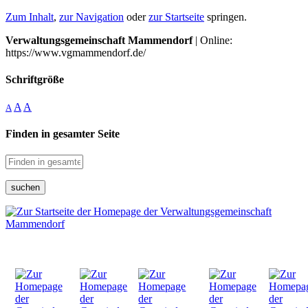
Zum Inhalt
,
zur Navigation
oder
zur Startseite
springen.
Verwaltungsgemeinschaft Mammendorf
| Online:
https://www.vgmammendorf.de/
Schriftgröße
A
A
A
Finden in gesamter Seite
suchen