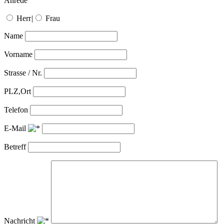
Anrede
Herr
|
Frau
Name
Vorname
Strasse / Nr.
PLZ,Ort
Telefon
E-Mail
Betreff
Nachricht