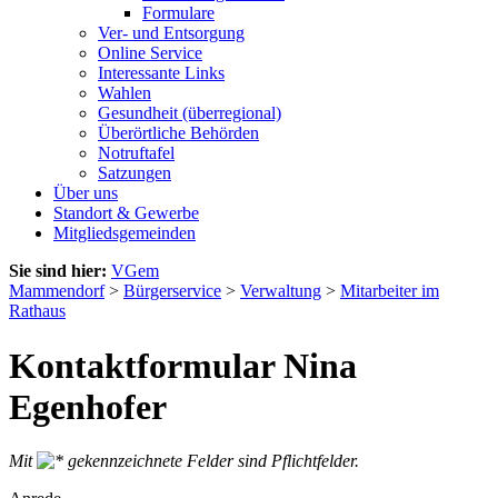
Formulare
Ver- und Entsorgung
Online Service
Interessante Links
Wahlen
Gesundheit (überregional)
Überörtliche Behörden
Notruftafel
Satzungen
Über uns
Standort & Gewerbe
Mitgliedsgemeinden
Sie sind hier:
VGem
Mammendorf
>
Bürgerservice
>
Verwaltung
>
Mitarbeiter im
Rathaus
Kontaktformular Nina
Egenhofer
Mit
gekennzeichnete Felder sind Pflichtfelder.