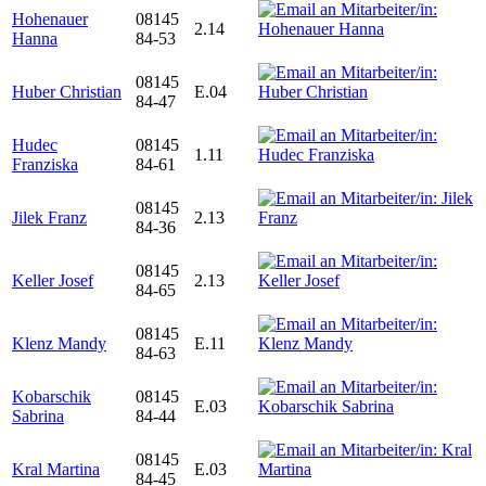
Hohenauer
08145
2.14
Hanna
84-53
08145
Huber Christian
E.04
84-47
Hudec
08145
1.11
Franziska
84-61
08145
Jilek Franz
2.13
84-36
08145
Keller Josef
2.13
84-65
08145
Klenz Mandy
E.11
84-63
Kobarschik
08145
E.03
Sabrina
84-44
08145
Kral Martina
E.03
84-45