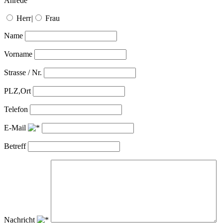
Anrede
Herr
|
Frau
Name
Vorname
Strasse / Nr.
PLZ,Ort
Telefon
E-Mail
Betreff
Nachricht