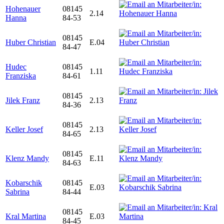
Hohenauer
08145
2.14
Hanna
84-53
08145
Huber Christian
E.04
84-47
Hudec
08145
1.11
Franziska
84-61
08145
Jilek Franz
2.13
84-36
08145
Keller Josef
2.13
84-65
08145
Klenz Mandy
E.11
84-63
Kobarschik
08145
E.03
Sabrina
84-44
08145
Kral Martina
E.03
84-45