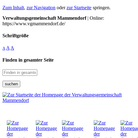
Zum Inhalt
,
zur Navigation
oder
zur Startseite
springen.
Verwaltungsgemeinschaft Mammendorf
| Online:
https://www.vgmammendorf.de/
Schriftgröße
A
A
A
Finden in gesamter Seite
suchen