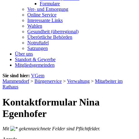
Formulare
Ver- und Entsorgung
Online Service
Interessante Links
Wahlen
Gesundheit (überregional)
Überörtliche Behörden
Notruftafel
Satzungen
Über uns
Standort & Gewerbe
Mitgliedsgemeinden
Sie sind hier:
VGem
Mammendorf
>
Bürgerservice
>
Verwaltung
>
Mitarbeiter im
Rathaus
Kontaktformular Nina
Egenhofer
Mit
gekennzeichnete Felder sind Pflichtfelder.