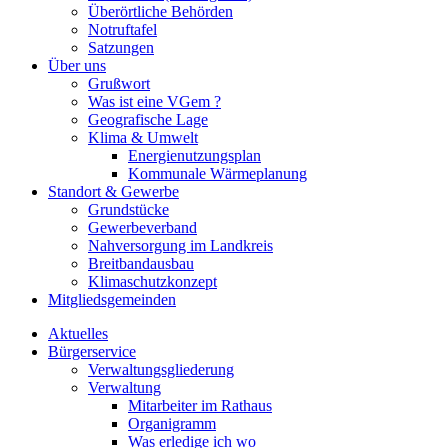
Überörtliche Behörden
Notruftafel
Satzungen
Über uns
Grußwort
Was ist eine VGem ?
Geografische Lage
Klima & Umwelt
Energienutzungsplan
Kommunale Wärmeplanung
Standort & Gewerbe
Grundstücke
Gewerbeverband
Nahversorgung im Landkreis
Breitbandausbau
Klimaschutzkonzept
Mitgliedsgemeinden
Aktuelles
Bürgerservice
Verwaltungsgliederung
Verwaltung
Mitarbeiter im Rathaus
Organigramm
Was erledige ich wo