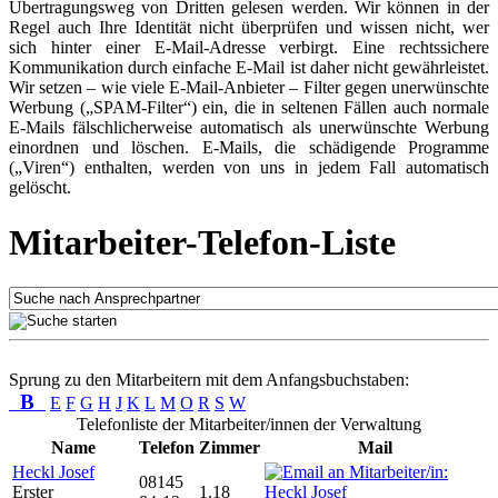
Übertragungsweg von Dritten gelesen werden. Wir können in der
Regel auch Ihre Identität nicht überprüfen und wissen nicht, wer
sich hinter einer E-Mail-Adresse verbirgt. Eine rechtssichere
Kommunikation durch einfache E-Mail ist daher nicht gewährleistet.
Wir setzen – wie viele E-Mail-Anbieter – Filter gegen unerwünschte
Werbung („SPAM-Filter“) ein, die in seltenen Fällen auch normale
E-Mails fälschlicherweise automatisch als unerwünschte Werbung
einordnen und löschen. E-Mails, die schädigende Programme
(„Viren“) enthalten, werden von uns in jedem Fall automatisch
gelöscht.
Mitarbeiter-Telefon-Liste
Sprung zu den Mitarbeitern mit dem Anfangsbuchstaben:
B
E
F
G
H
J
K
L
M
O
R
S
W
Telefonliste der Mitarbeiter/innen der Verwaltung
Name
Telefon
Zimmer
Mail
Heckl Josef
08145
Erster
1.18