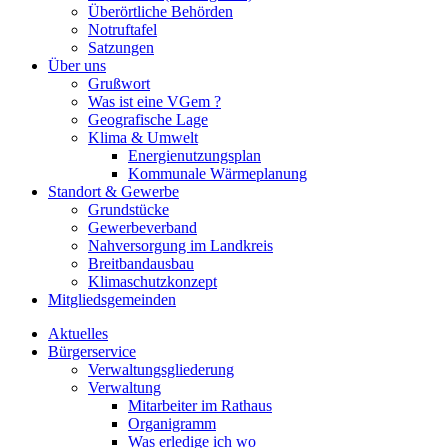
Überörtliche Behörden
Notruftafel
Satzungen
Über uns
Grußwort
Was ist eine VGem ?
Geografische Lage
Klima & Umwelt
Energienutzungsplan
Kommunale Wärmeplanung
Standort & Gewerbe
Grundstücke
Gewerbeverband
Nahversorgung im Landkreis
Breitbandausbau
Klimaschutzkonzept
Mitgliedsgemeinden
Aktuelles
Bürgerservice
Verwaltungsgliederung
Verwaltung
Mitarbeiter im Rathaus
Organigramm
Was erledige ich wo