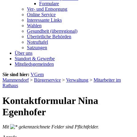
Formulare
Ver- und Entsorgung
Online Service
Interessante Links
Wahlen
Gesundheit (überregional)
Überörtliche Behörden
Notruftafel
Satzungen
Über uns
Standort & Gewerbe
Mitgliedsgemeinden
Sie sind hier:
VGem
Mammendorf
>
Bürgerservice
>
Verwaltung
>
Mitarbeiter im
Rathaus
Kontaktformular Nina
Egenhofer
Mit
gekennzeichnete Felder sind Pflichtfelder.