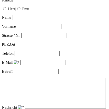
Anrede
Herr
|
Frau
Name
Vorname
Strasse / Nr.
PLZ,Ort
Telefon
E-Mail
Betreff
Nachricht