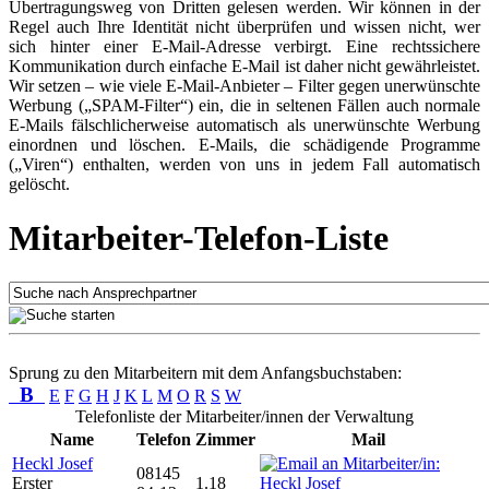
Übertragungsweg von Dritten gelesen werden. Wir können in der
Regel auch Ihre Identität nicht überprüfen und wissen nicht, wer
sich hinter einer E-Mail-Adresse verbirgt. Eine rechtssichere
Kommunikation durch einfache E-Mail ist daher nicht gewährleistet.
Wir setzen – wie viele E-Mail-Anbieter – Filter gegen unerwünschte
Werbung („SPAM-Filter“) ein, die in seltenen Fällen auch normale
E-Mails fälschlicherweise automatisch als unerwünschte Werbung
einordnen und löschen. E-Mails, die schädigende Programme
(„Viren“) enthalten, werden von uns in jedem Fall automatisch
gelöscht.
Mitarbeiter-Telefon-Liste
Sprung zu den Mitarbeitern mit dem Anfangsbuchstaben:
B
E
F
G
H
J
K
L
M
O
R
S
W
Telefonliste der Mitarbeiter/innen der Verwaltung
Name
Telefon
Zimmer
Mail
Heckl Josef
08145
Erster
1.18