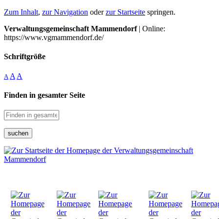
Zum Inhalt
,
zur Navigation
oder
zur Startseite
springen.
Verwaltungsgemeinschaft Mammendorf
| Online:
https://www.vgmammendorf.de/
Schriftgröße
A
A
A
Finden in gesamter Seite
suchen