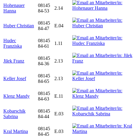
Hohenauer
08145
2.14
Hanna
84-53
08145
Huber Christian
E.04
84-47
Hudec
08145
1.11
Franziska
84-61
08145
Jilek Franz
2.13
84-36
08145
Keller Josef
2.13
84-65
08145
Klenz Mandy
E.11
84-63
Kobarschik
08145
E.03
Sabrina
84-44
08145
Kral Martina
E.03
84-45