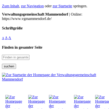
Zum Inhalt
,
zur Navigation
oder
zur Startseite
springen.
Verwaltungsgemeinschaft Mammendorf
| Online:
https://www.vgmammendorf.de/
Schriftgröße
A
A
A
Finden in gesamter Seite
suchen