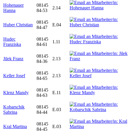
Hohenauer
08145
2.14
Hanna
84-53
08145
Huber Christian
E.04
84-47
Hudec
08145
1.11
Franziska
84-61
08145
Jilek Franz
2.13
84-36
08145
Keller Josef
2.13
84-65
08145
Klenz Mandy
E.11
84-63
Kobarschik
08145
E.03
Sabrina
84-44
08145
Kral Martina
E.03
84-45