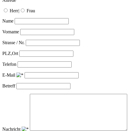
Anrede
Herr
|
Frau
Name
Vorname
Strasse / Nr.
PLZ,Ort
Telefon
E-Mail
Betreff
Nachricht