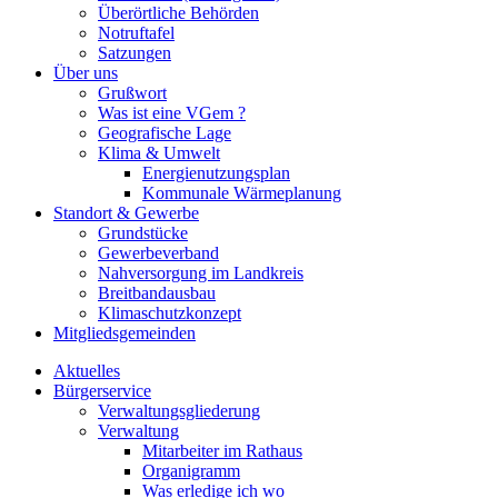
Überörtliche Behörden
Notruftafel
Satzungen
Über uns
Grußwort
Was ist eine VGem ?
Geografische Lage
Klima & Umwelt
Energienutzungsplan
Kommunale Wärmeplanung
Standort & Gewerbe
Grundstücke
Gewerbeverband
Nahversorgung im Landkreis
Breitbandausbau
Klimaschutzkonzept
Mitgliedsgemeinden
Aktuelles
Bürgerservice
Verwaltungsgliederung
Verwaltung
Mitarbeiter im Rathaus
Organigramm
Was erledige ich wo