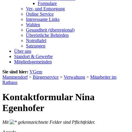
Formulare
Ver- und Entsorgung
Online Service
Interessante Links
Wahlen
Gesundheit (überregional)
Überörtliche Behörden
Notruftafel
Satzungen
Über uns
Standort & Gewerbe
Mitgliedsgemeinden
Sie sind hier:
VGem
Mammendorf
>
Bürgerservice
>
Verwaltung
>
Mitarbeiter im
Rathaus
Kontaktformular Nina
Egenhofer
Mit
gekennzeichnete Felder sind Pflichtfelder.