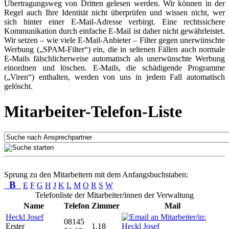
Übertragungsweg von Dritten gelesen werden. Wir können in der
Regel auch Ihre Identität nicht überprüfen und wissen nicht, wer
sich hinter einer E-Mail-Adresse verbirgt. Eine rechtssichere
Kommunikation durch einfache E-Mail ist daher nicht gewährleistet.
Wir setzen – wie viele E-Mail-Anbieter – Filter gegen unerwünschte
Werbung („SPAM-Filter“) ein, die in seltenen Fällen auch normale
E-Mails fälschlicherweise automatisch als unerwünschte Werbung
einordnen und löschen. E-Mails, die schädigende Programme
(„Viren“) enthalten, werden von uns in jedem Fall automatisch
gelöscht.
Mitarbeiter-Telefon-Liste
Sprung zu den Mitarbeitern mit dem Anfangsbuchstaben:
B
E
F
G
H
J
K
L
M
O
R
S
W
Telefonliste der Mitarbeiter/innen der Verwaltung
Name
Telefon
Zimmer
Mail
Heckl Josef
08145
Erster
1.18