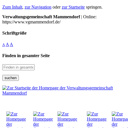
Zum Inhalt
,
zur Navigation
oder
zur Startseite
springen.
Verwaltungsgemeinschaft Mammendorf
| Online:
https://www.vgmammendorf.de/
Schriftgröße
A
A
A
Finden in gesamter Seite
suchen