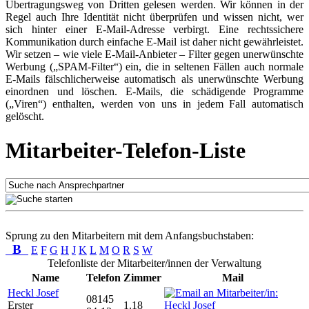
Übertragungsweg von Dritten gelesen werden. Wir können in der
Regel auch Ihre Identität nicht überprüfen und wissen nicht, wer
sich hinter einer E-Mail-Adresse verbirgt. Eine rechtssichere
Kommunikation durch einfache E-Mail ist daher nicht gewährleistet.
Wir setzen – wie viele E-Mail-Anbieter – Filter gegen unerwünschte
Werbung („SPAM-Filter“) ein, die in seltenen Fällen auch normale
E-Mails fälschlicherweise automatisch als unerwünschte Werbung
einordnen und löschen. E-Mails, die schädigende Programme
(„Viren“) enthalten, werden von uns in jedem Fall automatisch
gelöscht.
Mitarbeiter-Telefon-Liste
Sprung zu den Mitarbeitern mit dem Anfangsbuchstaben:
B
E
F
G
H
J
K
L
M
O
R
S
W
Telefonliste der Mitarbeiter/innen der Verwaltung
Name
Telefon
Zimmer
Mail
Heckl Josef
08145
Erster
1.18