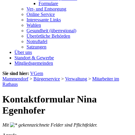
Formulare
Ver- und Entsorgung
Online Service
Interessante Links
Wahlen
Gesundheit (überregional)
Überörtliche Behörden
Notruftafel
Satzungen
Über uns
Standort & Gewerbe
Mitgliedsgemeinden
Sie sind hier:
VGem
Mammendorf
>
Bürgerservice
>
Verwaltung
>
Mitarbeiter im
Rathaus
Kontaktformular Nina
Egenhofer
Mit
gekennzeichnete Felder sind Pflichtfelder.