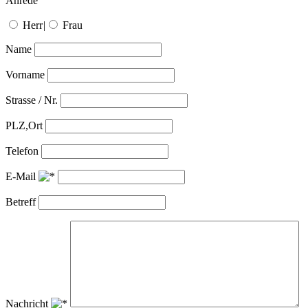
Anrede
Herr
|
Frau
Name
Vorname
Strasse / Nr.
PLZ,Ort
Telefon
E-Mail
Betreff
Nachricht