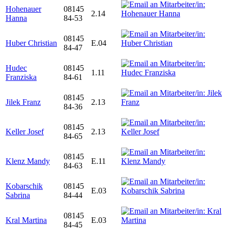
Hohenauer
08145
2.14
Hanna
84-53
08145
Huber Christian
E.04
84-47
Hudec
08145
1.11
Franziska
84-61
08145
Jilek Franz
2.13
84-36
08145
Keller Josef
2.13
84-65
08145
Klenz Mandy
E.11
84-63
Kobarschik
08145
E.03
Sabrina
84-44
08145
Kral Martina
E.03
84-45