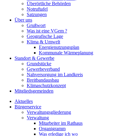
Überörtliche Behörden
Notruftafel
Satzungen
Über uns
Grußwort
Was ist eine VGem ?
Geografische Lage
Klima & Umwelt
Energienutzungsplan
Kommunale Wärmeplanung
Standort & Gewerbe
Grundstücke
Gewerbeverband
Nahversorgung im Landkreis
Breitbandausbau
Klimaschutzkonzept
Mitgliedsgemeinden
Aktuelles
Bürgerservice
Verwaltungsgliederung
Verwaltung
Mitarbeiter im Rathaus
Organigramm
Was erledige ich wo