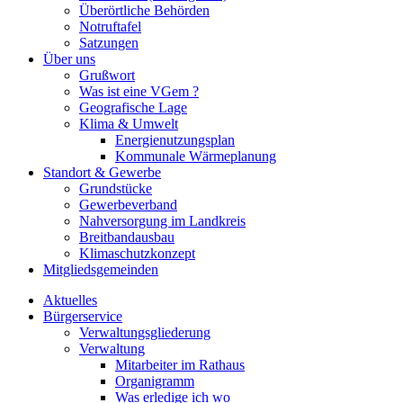
Überörtliche Behörden
Notruftafel
Satzungen
Über uns
Grußwort
Was ist eine VGem ?
Geografische Lage
Klima & Umwelt
Energienutzungsplan
Kommunale Wärmeplanung
Standort & Gewerbe
Grundstücke
Gewerbeverband
Nahversorgung im Landkreis
Breitbandausbau
Klimaschutzkonzept
Mitgliedsgemeinden
Aktuelles
Bürgerservice
Verwaltungsgliederung
Verwaltung
Mitarbeiter im Rathaus
Organigramm
Was erledige ich wo