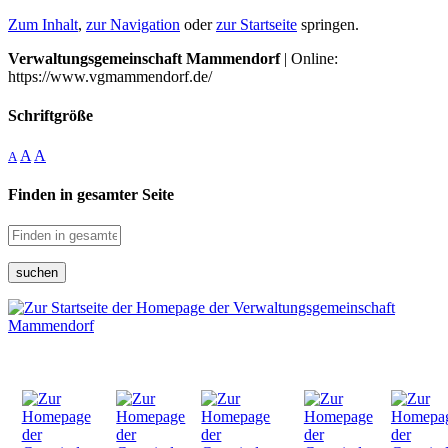
Zum Inhalt
,
zur Navigation
oder
zur Startseite
springen.
Verwaltungsgemeinschaft Mammendorf
| Online:
https://www.vgmammendorf.de/
Schriftgröße
A
A
A
Finden in gesamter Seite
suchen