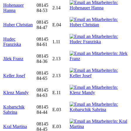
Hohenauer
08145
2.14
Hanna
84-53
08145
Huber Christian
E.04
84-47
Hudec
08145
1.11
Franziska
84-61
08145
Jilek Franz
2.13
84-36
08145
Keller Josef
2.13
84-65
08145
Klenz Mandy
E.11
84-63
Kobarschik
08145
E.03
Sabrina
84-44
08145
Kral Martina
E.03
84-45