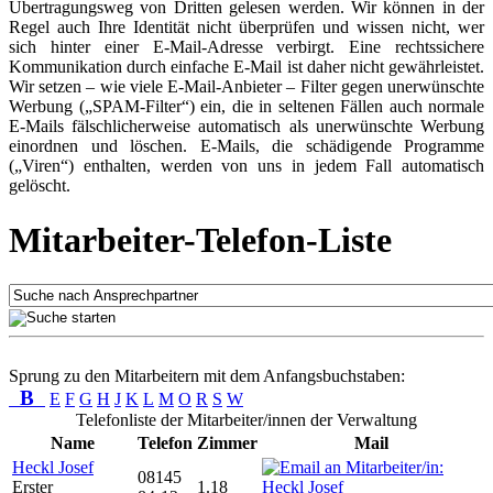
Übertragungsweg von Dritten gelesen werden. Wir können in der
Regel auch Ihre Identität nicht überprüfen und wissen nicht, wer
sich hinter einer E-Mail-Adresse verbirgt. Eine rechtssichere
Kommunikation durch einfache E-Mail ist daher nicht gewährleistet.
Wir setzen – wie viele E-Mail-Anbieter – Filter gegen unerwünschte
Werbung („SPAM-Filter“) ein, die in seltenen Fällen auch normale
E-Mails fälschlicherweise automatisch als unerwünschte Werbung
einordnen und löschen. E-Mails, die schädigende Programme
(„Viren“) enthalten, werden von uns in jedem Fall automatisch
gelöscht.
Mitarbeiter-Telefon-Liste
Sprung zu den Mitarbeitern mit dem Anfangsbuchstaben:
B
E
F
G
H
J
K
L
M
O
R
S
W
Telefonliste der Mitarbeiter/innen der Verwaltung
Name
Telefon
Zimmer
Mail
Heckl Josef
08145
Erster
1.18