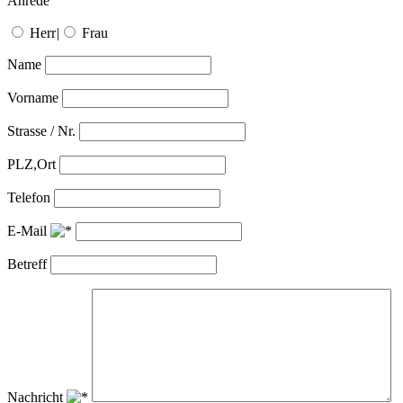
Anrede
Herr
|
Frau
Name
Vorname
Strasse / Nr.
PLZ,Ort
Telefon
E-Mail
Betreff
Nachricht