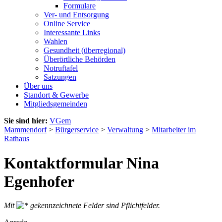
Formulare
Ver- und Entsorgung
Online Service
Interessante Links
Wahlen
Gesundheit (überregional)
Überörtliche Behörden
Notruftafel
Satzungen
Über uns
Standort & Gewerbe
Mitgliedsgemeinden
Sie sind hier:
VGem
Mammendorf
>
Bürgerservice
>
Verwaltung
>
Mitarbeiter im
Rathaus
Kontaktformular Nina
Egenhofer
Mit
gekennzeichnete Felder sind Pflichtfelder.