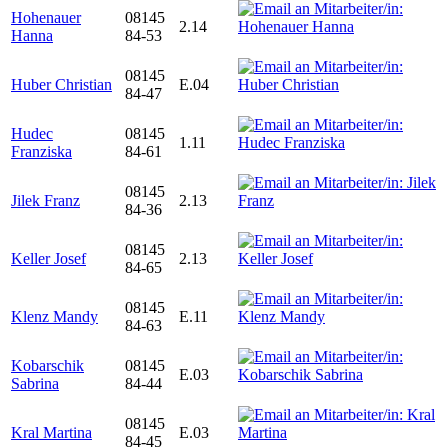
Hohenauer
08145
2.14
Hanna
84-53
08145
Huber Christian
E.04
84-47
Hudec
08145
1.11
Franziska
84-61
08145
Jilek Franz
2.13
84-36
08145
Keller Josef
2.13
84-65
08145
Klenz Mandy
E.11
84-63
Kobarschik
08145
E.03
Sabrina
84-44
08145
Kral Martina
E.03
84-45