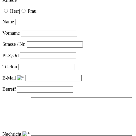
Anrede
Herr
|
Frau
Name
Vorname
Strasse / Nr.
PLZ,Ort
Telefon
E-Mail
Betreff
Nachricht