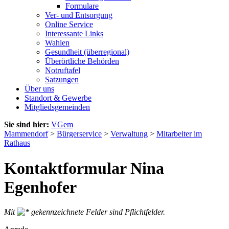
Formulare
Ver- und Entsorgung
Online Service
Interessante Links
Wahlen
Gesundheit (überregional)
Überörtliche Behörden
Notruftafel
Satzungen
Über uns
Standort & Gewerbe
Mitgliedsgemeinden
Sie sind hier:
VGem
Mammendorf
>
Bürgerservice
>
Verwaltung
>
Mitarbeiter im
Rathaus
Kontaktformular Nina
Egenhofer
Mit
gekennzeichnete Felder sind Pflichtfelder.