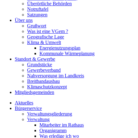
Überörtliche Behörden
Notruftafel
Satzungen
Über uns
Grußwort
Was ist eine VGem ?
Geografische Lage
Klima & Umwelt
Energienutzungsplan
Kommunale Wärmeplanung
Standort & Gewerbe
Grundstücke
Gewerbeverband
Nahversorgung im Landkreis
Breitbandausbau
Klimaschutzkonzept
Mitgliedsgemeinden
Aktuelles
Bürgerservice
Verwaltungsgliederung
Verwaltung
Mitarbeiter im Rathaus
Organigramm
Was erledige ich wo