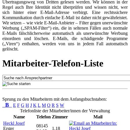
Übertragungsweg von Dritten gelesen werden. Wir können in der
Regel auch Ihre Identität nicht überprüfen und wissen nicht, wer
sich hinter einer E-Mail-Adresse verbirgt. Eine rechtssichere
Kommunikation durch einfache E-Mail ist daher nicht gewährleistet.
Wir setzen – wie viele E-Mail-Anbieter – Filter gegen unerwünschte
Werbung („SPAM-Filter“) ein, die in seltenen Fällen auch normale
E-Mails fälschlicherweise automatisch als unerwünschte Werbung
einordnen und löschen. E-Mails, die schädigende Programme
(„Viren“) enthalten, werden von uns in jedem Fall automatisch
gelöscht.
Mitarbeiter-Telefon-Liste
Sprung zu den Mitarbeitern mit dem Anfangsbuchstaben:
B
E
F
G
H
J
K
L
M
O
R
S
W
Telefonliste der Mitarbeiter/innen der Verwaltung
Name
Telefon
Zimmer
Mail
Heckl Josef
08145
Erster
1.18