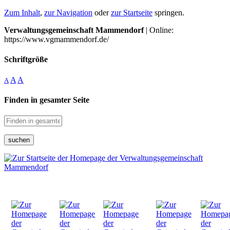
Zum Inhalt
,
zur Navigation
oder
zur Startseite
springen.
Verwaltungsgemeinschaft Mammendorf
| Online:
https://www.vgmammendorf.de/
Schriftgröße
A
A
A
Finden in gesamter Seite
suchen