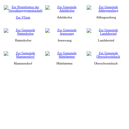
Zur VGem
Adelshofen
Althegnenberg
Hattenhofen
Jesenwang
Landsberied
Mammendorf
Mittelstetten
Oberschweinbach