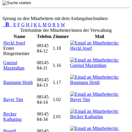
Sprung zu den Mitarbeitern mit dem Anfangsbuchstaben:
B
E
F
G
H
J
K
L
M
O
R
S
W
Telefonliste der Mitarbeiter/innen der Verwaltung
Name
Telefon
Zimmer
Mail
Heckl Josef
08145
Erster
1.18
84-12
Bürgermeister
Gneissl
08145
1.16
Maximilian
84-11
08145
Baumann Heidi
1.17
84-13
08145
Bayer Tim
1.02
84-14
Becker
08145
2.01
Katharina
84-34
Brandl
08145