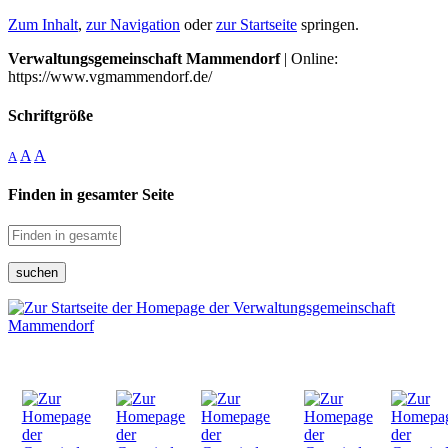
Zum Inhalt
,
zur Navigation
oder
zur Startseite
springen.
Verwaltungsgemeinschaft Mammendorf
| Online:
https://www.vgmammendorf.de/
Schriftgröße
A
A
A
Finden in gesamter Seite
suchen