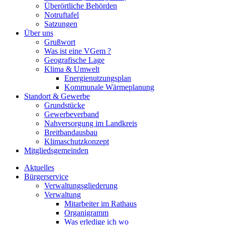
Überörtliche Behörden
Notruftafel
Satzungen
Über uns
Grußwort
Was ist eine VGem ?
Geografische Lage
Klima & Umwelt
Energienutzungsplan
Kommunale Wärmeplanung
Standort & Gewerbe
Grundstücke
Gewerbeverband
Nahversorgung im Landkreis
Breitbandausbau
Klimaschutzkonzept
Mitgliedsgemeinden
Aktuelles
Bürgerservice
Verwaltungsgliederung
Verwaltung
Mitarbeiter im Rathaus
Organigramm
Was erledige ich wo