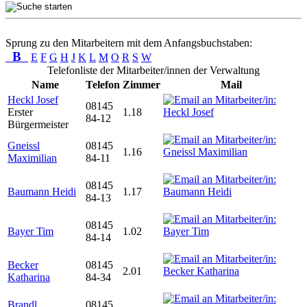
Sprung zu den Mitarbeitern mit dem Anfangsbuchstaben:
B
E
F
G
H
J
K
L
M
O
R
S
W
Telefonliste der Mitarbeiter/innen der Verwaltung
Name
Telefon
Zimmer
Mail
Heckl Josef
08145
Erster
1.18
84-12
Bürgermeister
Gneissl
08145
1.16
Maximilian
84-11
08145
Baumann Heidi
1.17
84-13
08145
Bayer Tim
1.02
84-14
Becker
08145
2.01
Katharina
84-34
Brandl
08145