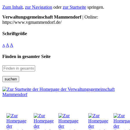
Zum Inhalt
,
zur Navigation
oder
zur Startseite
springen.
Verwaltungsgemeinschaft Mammendorf
| Online:
https://www.vgmammendorf.de/
Schriftgröße
A
A
A
Finden in gesamter Seite
suchen