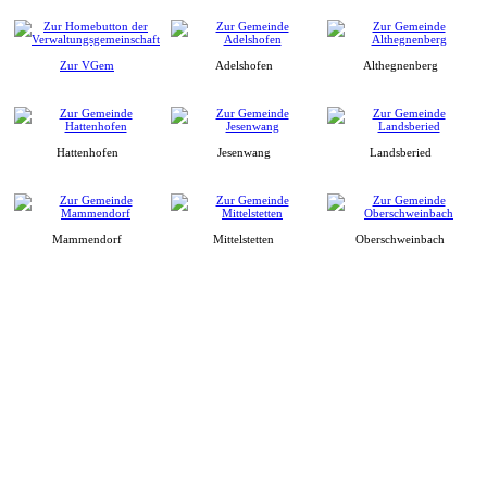
Zur VGem
Adelshofen
Althegnenberg
Hattenhofen
Jesenwang
Landsberied
Mammendorf
Mittelstetten
Oberschweinbach