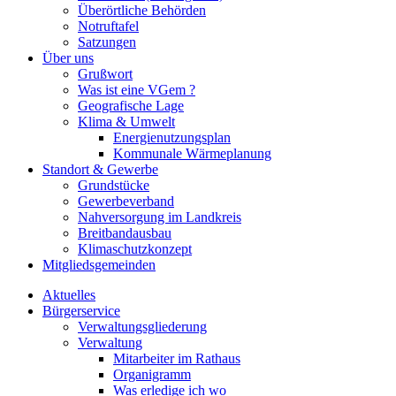
Überörtliche Behörden
Notruftafel
Satzungen
Über uns
Grußwort
Was ist eine VGem ?
Geografische Lage
Klima & Umwelt
Energienutzungsplan
Kommunale Wärmeplanung
Standort & Gewerbe
Grundstücke
Gewerbeverband
Nahversorgung im Landkreis
Breitbandausbau
Klimaschutzkonzept
Mitgliedsgemeinden
Aktuelles
Bürgerservice
Verwaltungsgliederung
Verwaltung
Mitarbeiter im Rathaus
Organigramm
Was erledige ich wo