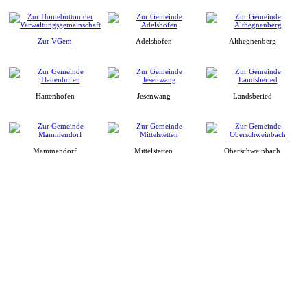
Zur VGem
Adelshofen
Althegnenberg
Hattenhofen
Jesenwang
Landsberied
Mammendorf
Mittelstetten
Oberschweinbach