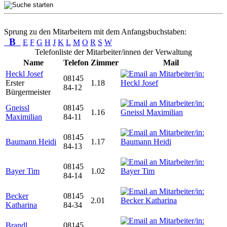
Sprung zu den Mitarbeitern mit dem Anfangsbuchstaben:
B
E
F
G
H
J
K
L
M
O
R
S
W
Telefonliste der Mitarbeiter/innen der Verwaltung
Name
Telefon
Zimmer
Mail
Heckl Josef
08145
Erster
1.18
84-12
Bürgermeister
Gneissl
08145
1.16
Maximilian
84-11
08145
Baumann Heidi
1.17
84-13
08145
Bayer Tim
1.02
84-14
Becker
08145
2.01
Katharina
84-34
Brandl
08145