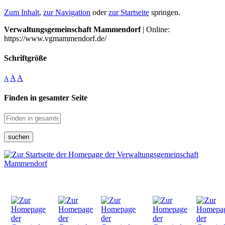
Zum Inhalt
,
zur Navigation
oder
zur Startseite
springen.
Verwaltungsgemeinschaft Mammendorf
| Online:
https://www.vgmammendorf.de/
Schriftgröße
A
A
A
Finden in gesamter Seite
suchen