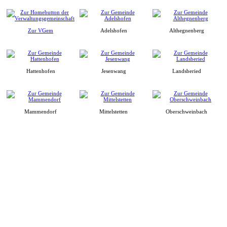
Zur VGem
Adelshofen
Althegnenberg
Hattenhofen
Jesenwang
Landsberied
Mammendorf
Mittelstetten
Oberschweinbach