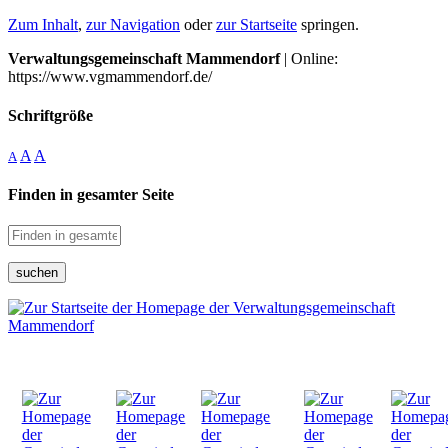
Zum Inhalt
,
zur Navigation
oder
zur Startseite
springen.
Verwaltungsgemeinschaft Mammendorf
| Online:
https://www.vgmammendorf.de/
Schriftgröße
A
A
A
Finden in gesamter Seite
suchen