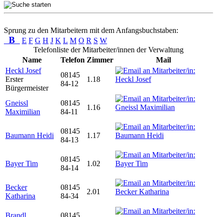
Sprung zu den Mitarbeitern mit dem Anfangsbuchstaben:
B
E
F
G
H
J
K
L
M
O
R
S
W
Telefonliste der Mitarbeiter/innen der Verwaltung
Name
Telefon
Zimmer
Mail
Heckl Josef
08145
Erster
1.18
84-12
Bürgermeister
Gneissl
08145
1.16
Maximilian
84-11
08145
Baumann Heidi
1.17
84-13
08145
Bayer Tim
1.02
84-14
Becker
08145
2.01
Katharina
84-34
Brandl
08145