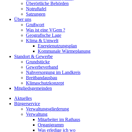
Überörtliche Behörden
Notruftafel
Satzungen
Über uns
Grußwort
Was ist eine VGem ?
Geografische Lage
Klima & Umwelt
Energienutzungsplan
Kommunale Wärmeplanung
Standort & Gewerbe
Grundstücke
Gewerbeverband
Nahversorgung im Landkreis
Breitbandausbau
Klimaschutzkonzept
Mitgliedsgemeinden
Aktuelles
Bürgerservice
Verwaltungsgliederung
Verwaltung
Mitarbeiter im Rathaus
Organigramm
Was erledige ich wo