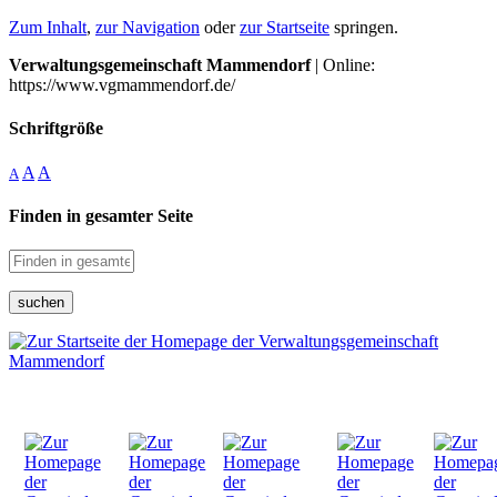
Zum Inhalt
,
zur Navigation
oder
zur Startseite
springen.
Verwaltungsgemeinschaft Mammendorf
| Online:
https://www.vgmammendorf.de/
Schriftgröße
A
A
A
Finden in gesamter Seite
suchen