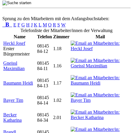
Sprung zu den Mitarbeitern mit dem Anfangsbuchstaben:
B
E
F
G
H
J
K
L
M
O
R
S
W
Telefonliste der Mitarbeiter/innen der Verwaltung
Name
Telefon
Zimmer
Mail
Heckl Josef
08145
Erster
1.18
84-12
Bürgermeister
Gneissl
08145
1.16
Maximilian
84-11
08145
Baumann Heidi
1.17
84-13
08145
Bayer Tim
1.02
84-14
Becker
08145
2.01
Katharina
84-34
Brandl
08145