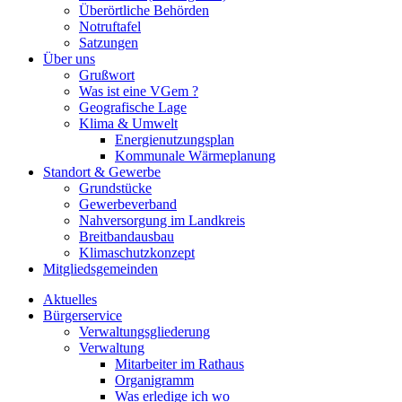
Überörtliche Behörden
Notruftafel
Satzungen
Über uns
Grußwort
Was ist eine VGem ?
Geografische Lage
Klima & Umwelt
Energienutzungsplan
Kommunale Wärmeplanung
Standort & Gewerbe
Grundstücke
Gewerbeverband
Nahversorgung im Landkreis
Breitbandausbau
Klimaschutzkonzept
Mitgliedsgemeinden
Aktuelles
Bürgerservice
Verwaltungsgliederung
Verwaltung
Mitarbeiter im Rathaus
Organigramm
Was erledige ich wo