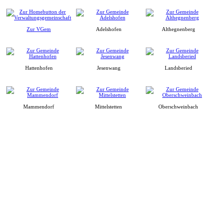
Zur VGem
Adelshofen
Althegnenberg
Hattenhofen
Jesenwang
Landsberied
Mammendorf
Mittelstetten
Oberschweinbach