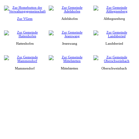
Zur VGem
Adelshofen
Althegnenberg
Hattenhofen
Jesenwang
Landsberied
Mammendorf
Mittelstetten
Oberschweinbach