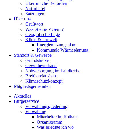
Überörtliche Behörden
Notruftafel
Satzungen
Über uns
Grußwort
Was ist eine VGem ?
Geografische Lage
Klima & Umwelt
Energienutzungsplan
Kommunale Wärmeplanung
Standort & Gewerbe
Grundstücke
Gewerbeverband
Nahversorgung im Landkreis
Breitbandausbau
Klimaschutzkonzept
Mitgliedsgemeinden
Aktuelles
Bürgerservice
Verwaltungsgliederung
Verwaltung
Mitarbeiter im Rathaus
Organigramm
Was erledige ich wo