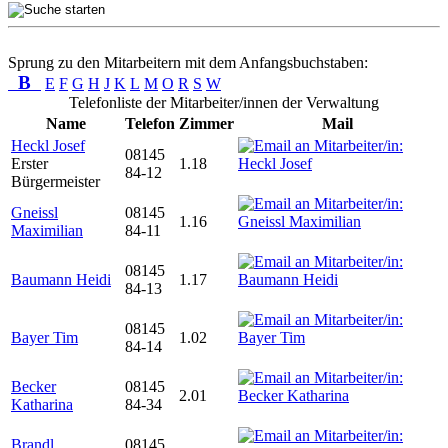
Sprung zu den Mitarbeitern mit dem Anfangsbuchstaben:
B
E
F
G
H
J
K
L
M
O
R
S
W
Telefonliste der Mitarbeiter/innen der Verwaltung
Name
Telefon
Zimmer
Mail
Heckl Josef
08145
Erster
1.18
84-12
Bürgermeister
Gneissl
08145
1.16
Maximilian
84-11
08145
Baumann Heidi
1.17
84-13
08145
Bayer Tim
1.02
84-14
Becker
08145
2.01
Katharina
84-34
Brandl
08145