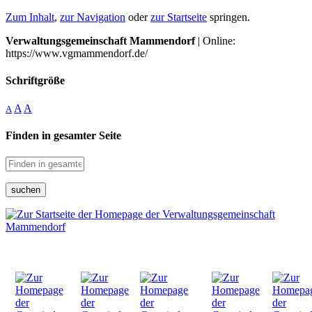
Zum Inhalt
,
zur Navigation
oder
zur Startseite
springen.
Verwaltungsgemeinschaft Mammendorf
| Online:
https://www.vgmammendorf.de/
Schriftgröße
A
A
A
Finden in gesamter Seite
suchen