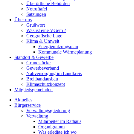
Überörtliche Behörden
Notruftafel
Satzungen
Über uns
Grußwort
Was ist eine VGem ?
Geografische Lage
Klima & Umwelt
Energienutzungsplan
Kommunale Wärmeplanung
Standort & Gewerbe
Grundstücke
Gewerbeverband
Nahversorgung im Landkreis
Breitbandausbau
Klimaschutzkonzept
Mitgliedsgemeinden
Aktuelles
Bürgerservice
Verwaltungsgliederung
Verwaltung
Mitarbeiter im Rathaus
Organigramm
Was erledige ich wo