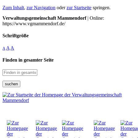
Zum Inhalt
,
zur Navigation
oder
zur Startseite
springen.
Verwaltungsgemeinschaft Mammendorf
| Online:
https://www.vgmammendorf.de/
Schriftgröße
A
A
A
Finden in gesamter Seite
suchen