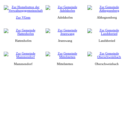
Zur VGem
Adelshofen
Althegnenberg
Hattenhofen
Jesenwang
Landsberied
Mammendorf
Mittelstetten
Oberschweinbach