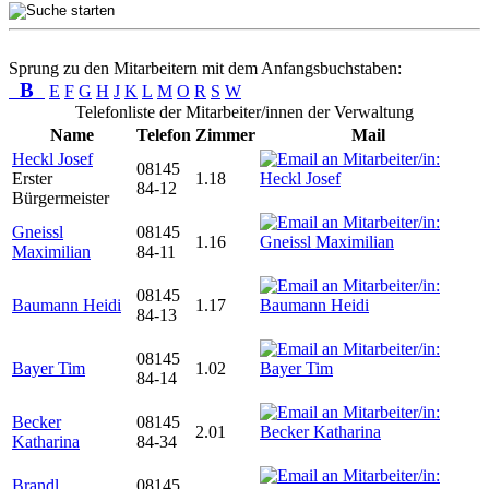
Sprung zu den Mitarbeitern mit dem Anfangsbuchstaben:
B
E
F
G
H
J
K
L
M
O
R
S
W
Telefonliste der Mitarbeiter/innen der Verwaltung
Name
Telefon
Zimmer
Mail
Heckl Josef
08145
Erster
1.18
84-12
Bürgermeister
Gneissl
08145
1.16
Maximilian
84-11
08145
Baumann Heidi
1.17
84-13
08145
Bayer Tim
1.02
84-14
Becker
08145
2.01
Katharina
84-34
Brandl
08145