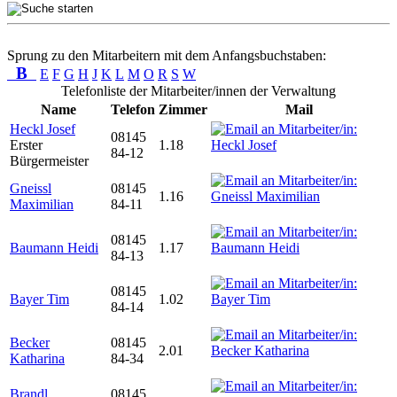
Sprung zu den Mitarbeitern mit dem Anfangsbuchstaben:
B
E
F
G
H
J
K
L
M
O
R
S
W
Telefonliste der Mitarbeiter/innen der Verwaltung
Name
Telefon
Zimmer
Mail
Heckl Josef
08145
Erster
1.18
84-12
Bürgermeister
Gneissl
08145
1.16
Maximilian
84-11
08145
Baumann Heidi
1.17
84-13
08145
Bayer Tim
1.02
84-14
Becker
08145
2.01
Katharina
84-34
Brandl
08145