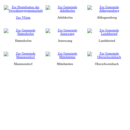
Zur VGem
Adelshofen
Althegnenberg
Hattenhofen
Jesenwang
Landsberied
Mammendorf
Mittelstetten
Oberschweinbach