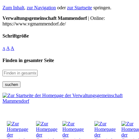
Zum Inhalt
,
zur Navigation
oder
zur Startseite
springen.
Verwaltungsgemeinschaft Mammendorf
| Online:
https://www.vgmammendorf.de/
Schriftgröße
A
A
A
Finden in gesamter Seite
suchen