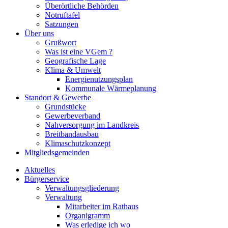
Überörtliche Behörden
Notruftafel
Satzungen
Über uns
Grußwort
Was ist eine VGem ?
Geografische Lage
Klima & Umwelt
Energienutzungsplan
Kommunale Wärmeplanung
Standort & Gewerbe
Grundstücke
Gewerbeverband
Nahversorgung im Landkreis
Breitbandausbau
Klimaschutzkonzept
Mitgliedsgemeinden
Aktuelles
Bürgerservice
Verwaltungsgliederung
Verwaltung
Mitarbeiter im Rathaus
Organigramm
Was erledige ich wo