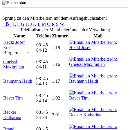
Sprung zu den Mitarbeitern mit dem Anfangsbuchstaben:
B
E
F
G
H
J
K
L
M
O
R
S
W
Telefonliste der Mitarbeiter/innen der Verwaltung
Name
Telefon
Zimmer
Mail
Heckl Josef
08145
Erster
1.18
84-12
Bürgermeister
Gneissl
08145
1.16
Maximilian
84-11
08145
Baumann Heidi
1.17
84-13
08145
Bayer Tim
1.02
84-14
Becker
08145
2.01
Katharina
84-34
Brandl
08145