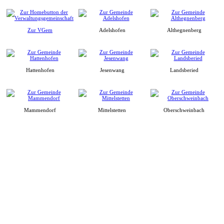
Zur VGem
Adelshofen
Althegnenberg
Hattenhofen
Jesenwang
Landsberied
Mammendorf
Mittelstetten
Oberschweinbach