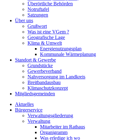
Überörtliche Behörden
Notruftafel
Satzungen
Über uns
Grußwort
Was ist eine VGem ?
Geografische Lage
Klima & Umwelt
Energienutzungsplan
Kommunale Wärmeplanung
Standort & Gewerbe
Grundstücke
Gewerbeverband
Nahversorgung im Landkreis
Breitbandausbau
Klimaschutzkonzept
Mitgliedsgemeinden
Aktuelles
Bürgerservice
Verwaltungsgliederung
Verwaltung
Mitarbeiter im Rathaus
Organigramm
Was erledige ich wo