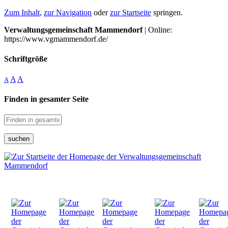
Zum Inhalt
,
zur Navigation
oder
zur Startseite
springen.
Verwaltungsgemeinschaft Mammendorf
| Online:
https://www.vgmammendorf.de/
Schriftgröße
A
A
A
Finden in gesamter Seite
suchen