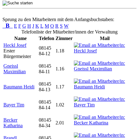
Sprung zu den Mitarbeitern mit dem Anfangsbuchstaben:
B
E
F
G
H
J
K
L
M
O
R
S
W
Telefonliste der Mitarbeiter/innen der Verwaltung
Name
Telefon
Zimmer
Mail
Heckl Josef
08145
Erster
1.18
84-12
Bürgermeister
Gneissl
08145
1.16
Maximilian
84-11
08145
Baumann Heidi
1.17
84-13
08145
Bayer Tim
1.02
84-14
Becker
08145
2.01
Katharina
84-34
Brandl
08145