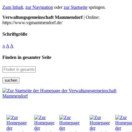
Zum Inhalt
,
zur Navigation
oder
zur Startseite
springen.
Verwaltungsgemeinschaft Mammendorf
| Online:
https://www.vgmammendorf.de/
Schriftgröße
A
A
A
Finden in gesamter Seite
suchen