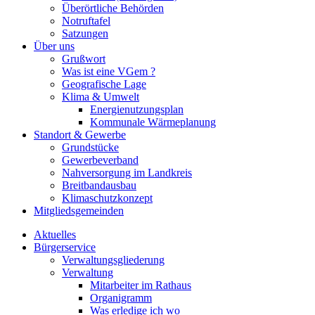
Überörtliche Behörden
Notruftafel
Satzungen
Über uns
Grußwort
Was ist eine VGem ?
Geografische Lage
Klima & Umwelt
Energienutzungsplan
Kommunale Wärmeplanung
Standort & Gewerbe
Grundstücke
Gewerbeverband
Nahversorgung im Landkreis
Breitbandausbau
Klimaschutzkonzept
Mitgliedsgemeinden
Aktuelles
Bürgerservice
Verwaltungsgliederung
Verwaltung
Mitarbeiter im Rathaus
Organigramm
Was erledige ich wo