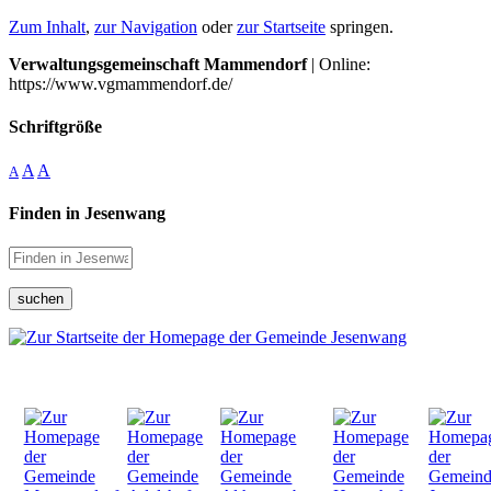
Zum Inhalt
,
zur Navigation
oder
zur Startseite
springen.
Verwaltungsgemeinschaft Mammendorf
| Online:
https://www.vgmammendorf.de/
Schriftgröße
A
A
A
Finden in Jesenwang
suchen