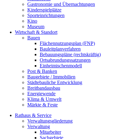
Gastronomie und Übernachtungen
Kinderspielplätze
Sporteinrichtungen
Kino
Museum
Wirtschaft & Standort
Bauen
Flächennutzungsplan (FNP)
Bauleitplanverfahren
Bebauungspläne (rechtskräftig)
Ortsabrundungssatzungen
Einheimischenmodell
Post & Banken
Baugebiete / Immobilien
Städtebauliche Entwicklung
Breitbandausbau
Energiewende
Klima & Umwelt
Märkte & Feste
Rathaus & Service
Verwaltungsgliederung
Verwaltung
Mitarbeiter
Sachgebiete