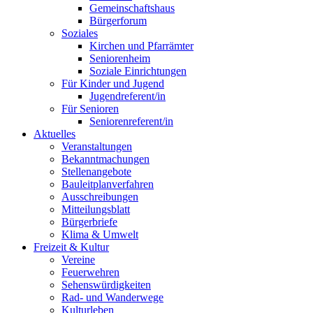
Gemeinschaftshaus
Bürgerforum
Soziales
Kirchen und Pfarrämter
Seniorenheim
Soziale Einrichtungen
Für Kinder und Jugend
Jugendreferent/in
Für Senioren
Seniorenreferent/in
Aktuelles
Veranstaltungen
Bekanntmachungen
Stellenangebote
Bauleitplanverfahren
Ausschreibungen
Mitteilungsblatt
Bürgerbriefe
Klima & Umwelt
Freizeit & Kultur
Vereine
Feuerwehren
Sehenswürdigkeiten
Rad- und Wanderwege
Kulturleben