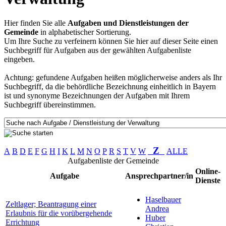
Hier finden Sie alle
Aufgaben und Dienstleistungen der
Gemeinde
in alphabetischer Sortierung.
Um Ihre Suche zu verfeinern können Sie hier auf dieser Seite einen
Suchbegriff für Aufgaben aus der gewählten Aufgabenliste
eingeben.
Achtung: gefundene Aufgaben heißen möglicherweise anders als Ihr
Suchbegriff, da die behördliche Bezeichnung einheitlich in Bayern
ist und synonyme Bezeichnungen der Aufgaben mit Ihrem
Suchbegriff übereinstimmen.
Z
A
B
D
E
F
G
H
I
K
L
M
N
O
P
R
S
T
V
W
ALLE
Aufgabenliste der Gemeinde
Online-
Aufgabe
Ansprechpartner/in
Dienste
Haselbauer
Zeltlager; Beantragung einer
Andrea
Erlaubnis für die vorübergehende
Huber
Errichtung