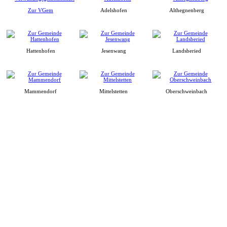
Zur VGem
Adelshofen
Althegnenberg
Hattenhofen
Jesenwang
Landsberied
Mammendorf
Mittelstetten
Oberschweinbach