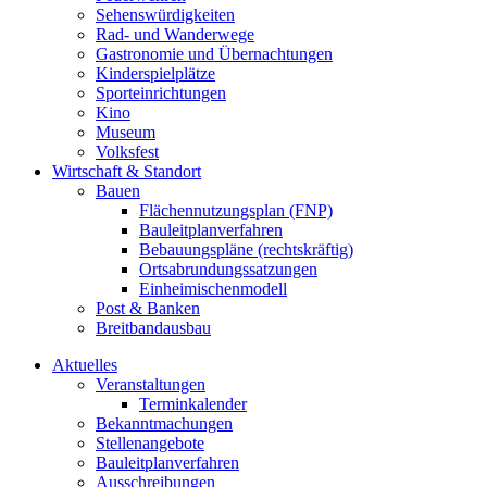
Sehenswürdigkeiten
Rad- und Wanderwege
Gastronomie und Übernachtungen
Kinderspielplätze
Sporteinrichtungen
Kino
Museum
Volksfest
Wirtschaft & Standort
Bauen
Flächennutzungsplan (FNP)
Bauleitplanverfahren
Bebauungspläne (rechtskräftig)
Ortsabrundungssatzungen
Einheimischenmodell
Post & Banken
Breitbandausbau
Aktuelles
Veranstaltungen
Terminkalender
Bekanntmachungen
Stellenangebote
Bauleitplanverfahren
Ausschreibungen