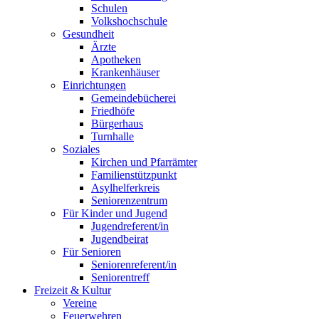
Schulen
Volkshochschule
Gesundheit
Ärzte
Apotheken
Krankenhäuser
Einrichtungen
Gemeindebücherei
Friedhöfe
Bürgerhaus
Turnhalle
Soziales
Kirchen und Pfarrämter
Familienstützpunkt
Asylhelferkreis
Seniorenzentrum
Für Kinder und Jugend
Jugendreferent/in
Jugendbeirat
Für Senioren
Seniorenreferent/in
Seniorentreff
Freizeit & Kultur
Vereine
Feuerwehren