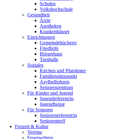
Schulen
Volkshochschule
Gesundheit
Ärzte
Apotheken
Krankenhäuser
Einrichtungen
Gemeindebücherei
Friedhöfe
Bürgerhaus
Turnhalle
Soziales
Kirchen und Pfarrämter
Familienstützpunkt
Asylhelferkreis
Seniorenzentrum
Für Kinder und Jugend
Jugendreferent/in
Jugendbeirat
Für Senioren
Seniorenreferent/in
Seniorentreff
Freizeit & Kultur
Vereine
Feuerwehren