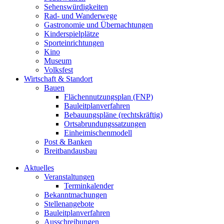
Sehenswürdigkeiten
Rad- und Wanderwege
Gastronomie und Übernachtungen
Kinderspielplätze
Sporteinrichtungen
Kino
Museum
Volksfest
Wirtschaft & Standort
Bauen
Flächennutzungsplan (FNP)
Bauleitplanverfahren
Bebauungspläne (rechtskräftig)
Ortsabrundungssatzungen
Einheimischenmodell
Post & Banken
Breitbandausbau
Aktuelles
Veranstaltungen
Terminkalender
Bekanntmachungen
Stellenangebote
Bauleitplanverfahren
Ausschreibungen