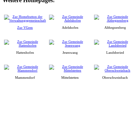
Weitere Homepages:
Zur VGem
Adelshofen
Althegnenberg
Hattenhofen
Jesenwang
Landsberied
Mammendorf
Mittelstetten
Oberschweinbach