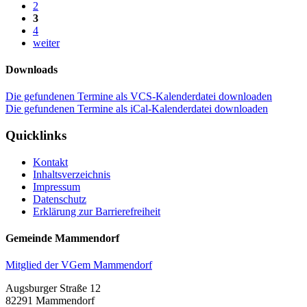
2
3
4
weiter
Downloads
Die gefundenen Termine als VCS-Kalenderdatei downloaden
Die gefundenen Termine als iCal-Kalenderdatei downloaden
Quicklinks
Kontakt
Inhaltsverzeichnis
Impressum
Datenschutz
Erklärung zur Barrierefreiheit
Gemeinde Mammendorf
Mitglied der VGem Mammendorf
Augsburger Straße 12
82291 Mammendorf