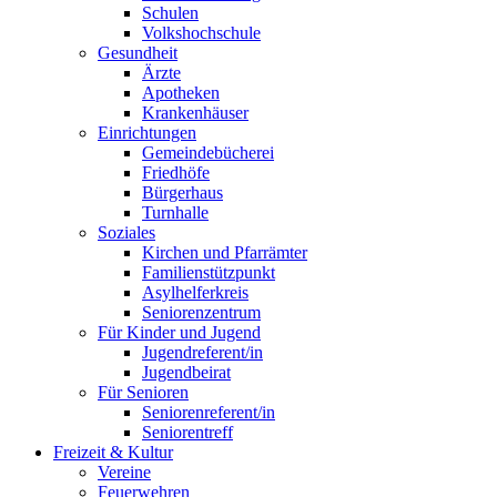
Schulen
Volkshochschule
Gesundheit
Ärzte
Apotheken
Krankenhäuser
Einrichtungen
Gemeindebücherei
Friedhöfe
Bürgerhaus
Turnhalle
Soziales
Kirchen und Pfarrämter
Familienstützpunkt
Asylhelferkreis
Seniorenzentrum
Für Kinder und Jugend
Jugendreferent/in
Jugendbeirat
Für Senioren
Seniorenreferent/in
Seniorentreff
Freizeit & Kultur
Vereine
Feuerwehren