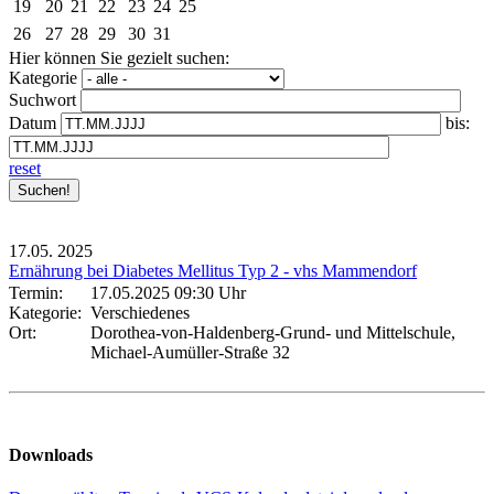
19
20
21
22
23
24
25
26
27
28
29
30
31
Hier können Sie gezielt suchen:
Kategorie
Suchwort
Datum
bis:
reset
17.05.
2025
Ernährung bei Diabetes Mellitus Typ 2 - vhs Mammendorf
Termin:
17.05.2025 09:30 Uhr
Kategorie:
Verschiedenes
Ort:
Dorothea-von-Haldenberg-Grund- und Mittelschule,
Michael-Aumüller-Straße 32
Downloads