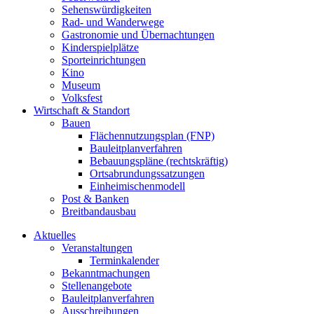
Sehenswürdigkeiten
Rad- und Wanderwege
Gastronomie und Übernachtungen
Kinderspielplätze
Sporteinrichtungen
Kino
Museum
Volksfest
Wirtschaft & Standort
Bauen
Flächennutzungsplan (FNP)
Bauleitplanverfahren
Bebauungspläne (rechtskräftig)
Ortsabrundungssatzungen
Einheimischenmodell
Post & Banken
Breitbandausbau
Aktuelles
Veranstaltungen
Terminkalender
Bekanntmachungen
Stellenangebote
Bauleitplanverfahren
Ausschreibungen