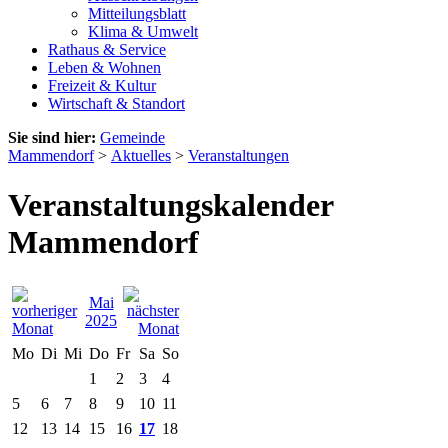
Mitteilungsblatt
Klima & Umwelt
Rathaus & Service
Leben & Wohnen
Freizeit & Kultur
Wirtschaft & Standort
Sie sind hier:
Gemeinde
Mammendorf
>
Aktuelles
>
Veranstaltungen
Veranstaltungskalender
Mammendorf
Mai
2025
Mo
Di
Mi
Do
Fr
Sa
So
1
2
3
4
5
6
7
8
9
10
11
12
13
14
15
16
17
18