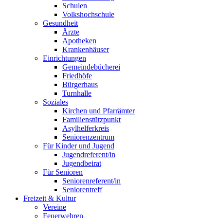
Schulen
Volkshochschule
Gesundheit
Ärzte
Apotheken
Krankenhäuser
Einrichtungen
Gemeindebücherei
Friedhöfe
Bürgerhaus
Turnhalle
Soziales
Kirchen und Pfarrämter
Familienstützpunkt
Asylhelferkreis
Seniorenzentrum
Für Kinder und Jugend
Jugendreferent/in
Jugendbeirat
Für Senioren
Seniorenreferent/in
Seniorentreff
Freizeit & Kultur
Vereine
Feuerwehren