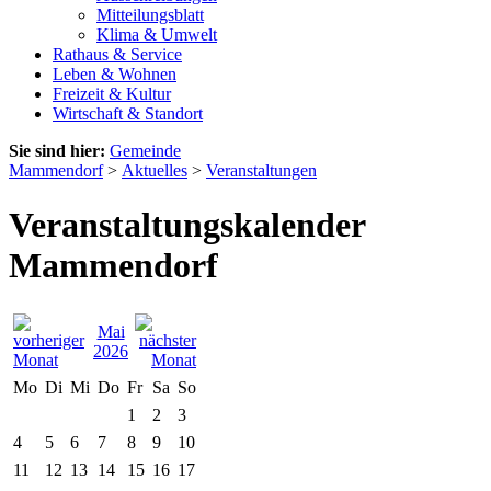
Mitteilungsblatt
Klima & Umwelt
Rathaus & Service
Leben & Wohnen
Freizeit & Kultur
Wirtschaft & Standort
Sie sind hier:
Gemeinde
Mammendorf
>
Aktuelles
>
Veranstaltungen
Veranstaltungskalender
Mammendorf
Mai
2026
Mo
Di
Mi
Do
Fr
Sa
So
1
2
3
4
5
6
7
8
9
10
11
12
13
14
15
16
17