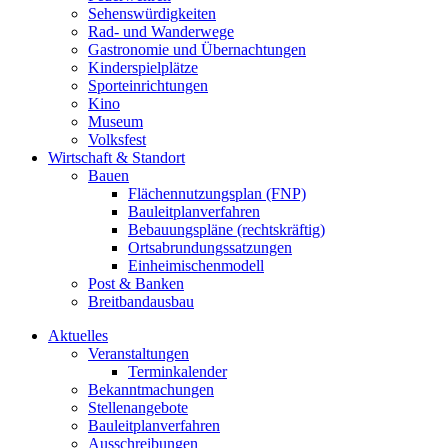
Sehenswürdigkeiten
Rad- und Wanderwege
Gastronomie und Übernachtungen
Kinderspielplätze
Sporteinrichtungen
Kino
Museum
Volksfest
Wirtschaft & Standort
Bauen
Flächennutzungsplan (FNP)
Bauleitplanverfahren
Bebauungspläne (rechtskräftig)
Ortsabrundungssatzungen
Einheimischenmodell
Post & Banken
Breitbandausbau
Aktuelles
Veranstaltungen
Terminkalender
Bekanntmachungen
Stellenangebote
Bauleitplanverfahren
Ausschreibungen