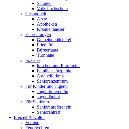
Schulen
Volkshochschule
Gesundheit
Ärzte
Apotheken
Krankenhäuser
Einrichtungen
Gemeindebücherei
Friedhöfe
Bürgerhaus
Turnhalle
Soziales
Kirchen und Pfarrämter
Familienstützpunkt
Asylhelferkreis
Seniorenzentrum
Für Kinder und Jugend
Jugendreferent/in
Jugendbeirat
Für Senioren
Seniorenreferent/in
Seniorentreff
Freizeit & Kultur
Vereine
Feuerwehren