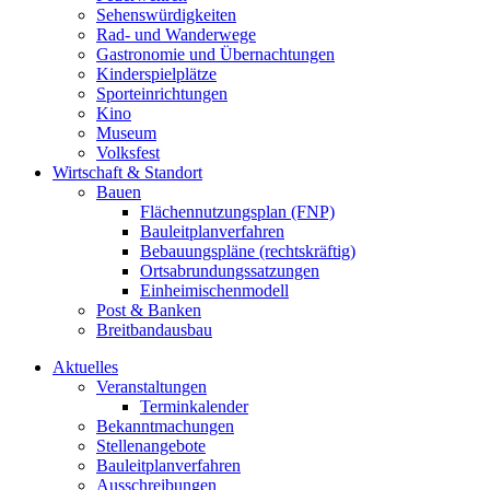
Sehenswürdigkeiten
Rad- und Wanderwege
Gastronomie und Übernachtungen
Kinderspielplätze
Sporteinrichtungen
Kino
Museum
Volksfest
Wirtschaft & Standort
Bauen
Flächennutzungsplan (FNP)
Bauleitplanverfahren
Bebauungspläne (rechtskräftig)
Ortsabrundungssatzungen
Einheimischenmodell
Post & Banken
Breitbandausbau
Aktuelles
Veranstaltungen
Terminkalender
Bekanntmachungen
Stellenangebote
Bauleitplanverfahren
Ausschreibungen