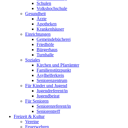
Schulen
Volkshochschule
Gesundheit
Ärzte
Apotheken
Krankenhäuser
Einrichtungen
Gemeindebücherei
Friedhöfe
Bürgerhaus
Turnhalle
Soziales
Kirchen und Pfarrämter
Familienstützpunkt
Asylhelferkreis
Seniorenzentrum
Für Kinder und Jugend
Jugendreferent/in
Jugendbeirat
Für Senioren
Seniorenreferent/in
Seniorentreff
Freizeit & Kultur
Vereine
Feuerwehren