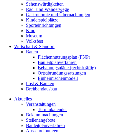
Sehenswürdigkeiten
Rad- und Wanderwege
Gastronomie und Übernachtungen
Kinderspielplätze
Sporteinrichtungen
Kino
Museum
Volksfest
Wirtschaft & Standort
Bauen
Flächennutzungsplan (FNP)
Bauleitplanverfahren
Bebauungspläne (rechtskräftig)
Ortsabrundungssatzungen
Einheimischenmodell
Post & Banken
Breitbandausbau
Aktuelles
Veranstaltungen
Terminkalender
Bekanntmachungen
Stellenangebote
Bauleitplanverfahren
Ausschreibungen