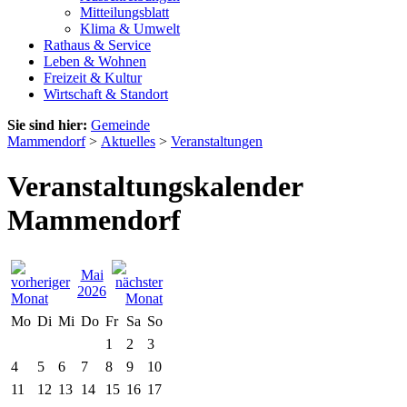
Mitteilungsblatt
Klima & Umwelt
Rathaus & Service
Leben & Wohnen
Freizeit & Kultur
Wirtschaft & Standort
Sie sind hier:
Gemeinde
Mammendorf
>
Aktuelles
>
Veranstaltungen
Veranstaltungskalender
Mammendorf
Mai
2026
Mo
Di
Mi
Do
Fr
Sa
So
1
2
3
4
5
6
7
8
9
10
11
12
13
14
15
16
17